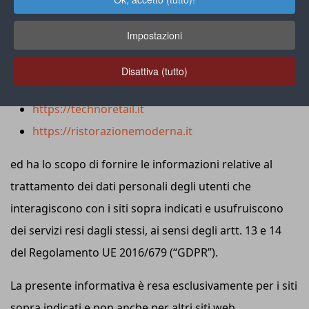
La presente pagina rappresenta la “Privacy Policy” dei
seguenti siti:
Impostazioni
https://edizionidm.it
Disattiva (tutto)
https://distribuzionemoderna.info
https://technoretail.it
https://ristorazionemoderna.it
ed ha lo scopo di fornire le informazioni relative al
trattamento dei dati personali degli utenti che
interagiscono con i siti sopra indicati e usufruiscono
dei servizi resi dagli stessi, ai sensi degli artt. 13 e 14
del Regolamento UE 2016/679 (“GDPR”).
La presente informativa è resa esclusivamente per i siti
sopra indicati e non anche per altri siti web