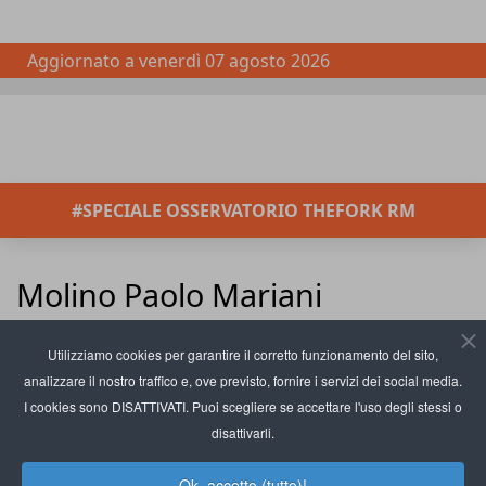
Aggiornato a
venerdì 07 agosto 2026
#SPECIALE OSSERVATORIO THEFORK RM
Molino Paolo Mariani
Inserisci parte del titolo
Filtro
Pulisci
Utilizziamo cookies per garantire il corretto funzionamento del sito,
analizzare il nostro traffico e, ove previsto, fornire i servizi dei social media.
Visualizza #
Molino Paolo Mariani
I cookies sono DISATTIVATI. Puoi scegliere se accettare l'uso degli stessi o
presenta La Gluten Free, la
disattivarli.
farina inclusiva
Ok, accetto (tutto)!