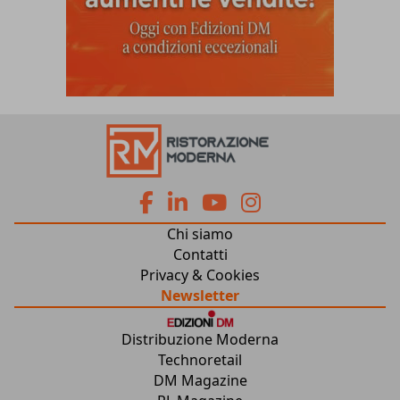
fa
fa
fab
fab
Chi siamo
fa-
fa-
fa-
fa-
Contatti
Privacy & Cookies
facebook
linkedin
youtube
instagram
Newsletter
Distribuzione Moderna
Technoretail
DM Magazine