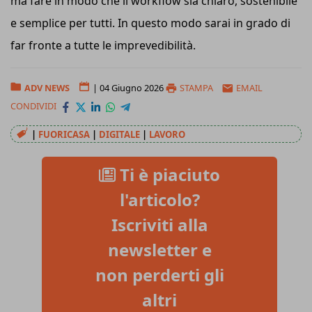
ma fare in modo che il workflow sia chiaro, sostenibile
e semplice per tutti. In questo modo sarai in grado di
far fronte a tutte le imprevedibilità.
ADV NEWS
|
04 Giugno 2026
STAMPA
EMAIL
CONDIVIDI
|
FUORICASA
|
DIGITALE
|
LAVORO
Ti è piaciuto
l'articolo?
Iscriviti alla
newsletter e
non perderti gli
altri