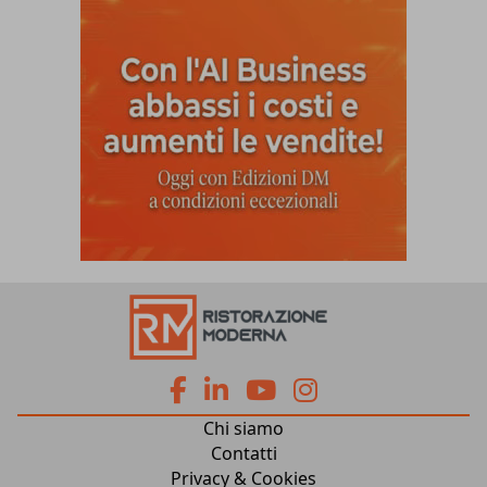
fa
fa
fab
fab
Chi siamo
fa-
fa-
fa-
fa-
Contatti
Privacy & Cookies