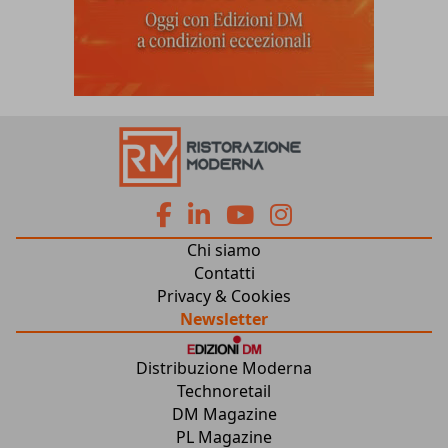
fa
fa
fab
fab
Chi siamo
fa-
fa-
fa-
fa-
Contatti
Privacy & Cookies
facebook
linkedin
youtube
instagram
Newsletter
Distribuzione Moderna
Technoretail
DM Magazine
PL Magazine