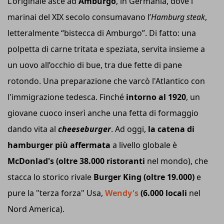
L'originale asce ad
Amburgo
, in Germania, dove i
marinai del XIX secolo consumavano l’
Hamburg steak
,
letteralmente “bistecca di Amburgo”. Di fatto: una
polpetta di carne tritata e speziata, servita insieme a
un uovo all’occhio di bue, tra due fette di pane
rotondo. Una preparazione che varcò l'Atlantico con
l'immigrazione tedesca. Finché
intorno al 1920
, un
giovane cuoco inserì anche una fetta di formaggio
dando vita al
cheeseburger
. Ad oggi,
la catena di
hamburger più affermata
a livello globale è
McDonlad's (oltre 38.000 ristoranti
nel mondo), che
stacca lo storico rivale
Burger King (oltre 19.000)
e
pure la "terza forza" Usa,
Wendy's
(6.000 locali
nel
Nord America).