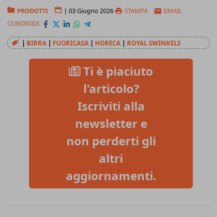
PRODOTTI
|
03 Giugno 2026
STAMPA
EMAIL
CONDIVIDI
|
BIRRA
|
FUORICASA
|
HORECA
|
ROYAL SWINKELS
Ti è piaciuto
l'articolo?
Iscriviti alla
newsletter e
non perderti gli
altri
aggiornamenti.