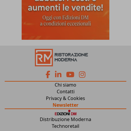
fa
fa
fab
fab
Chi siamo
fa-
fa-
fa-
fa-
Contatti
Privacy & Cookies
facebook
linkedin
youtube
instagram
Newsletter
Distribuzione Moderna
Technoretail