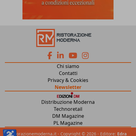
fa
fa
fab
fab
Chi siamo
fa-
fa-
fa-
fa-
Contatti
Privacy & Cookies
facebook
linkedin
youtube
instagram
Newsletter
Distribuzione Moderna
Technoretail
DM Magazine
PL Magazine
♿
ristorazionemoderna.it - Copyright © 2026 - Editore:
Edra