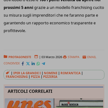
prossimi 5 anni
grazie a un modello franchising cucito
su misura sugli imprenditori che ne faranno parte e
garantendo un rapporto economico trasparente e
profittevole.
PROTAGONISTI
|
03 Marzo 2026
STAMPA
EMAIL
CONDIVIDI
|
IPER LA GRANDE I
|
NOMINE
|
ROM'ANTICA
|
FRANCHISING
|
PIZZA
|
PIZZERIA
ARTICOLI CORRELATI