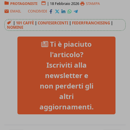
PROTAGONISTI
|
18 Febbraio 2026
STAMPA
EMAIL
CONDIVIDI
|
101 CAFFÈ
|
CONFESERCENTI
|
FEDERFRANCHISING
|
NOMINE
Ti è piaciuto
l'articolo?
Iscriviti alla
newsletter e
non perderti gli
altri
aggiornamenti.