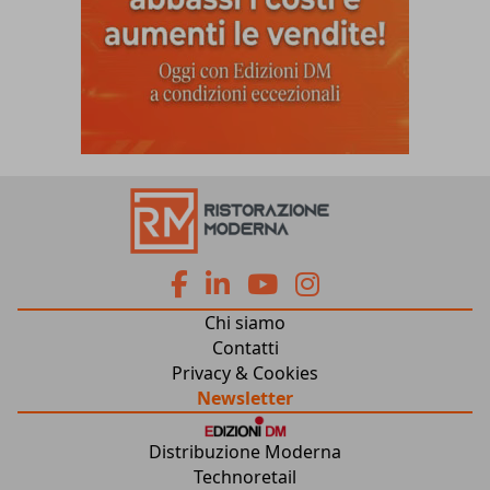
fa
fa
fab
fab
Chi siamo
fa-
fa-
fa-
fa-
Contatti
Privacy & Cookies
facebook
linkedin
youtube
instagram
Newsletter
Distribuzione Moderna
Technoretail