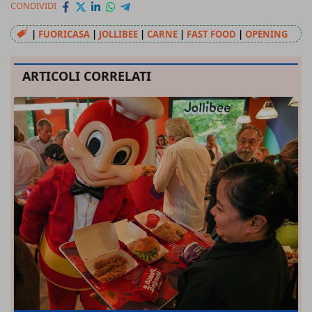
CONDIVIDI
|
FUORICASA
|
JOLLIBEE
|
CARNE
|
FAST FOOD
|
OPENING
ARTICOLI CORRELATI