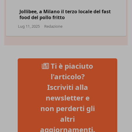
Jollibee, a Milano il terzo locale del fast
food del pollo fritto
Lug 11, 2025
Redazione
Ti è piaciuto
l'articolo?
Iscriviti alla
newsletter e
non perderti gli
altri
aggiornamenti.