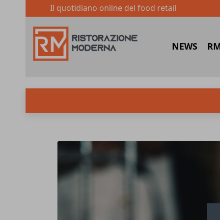
Il quotidiano online del food retail
NEWS
RM