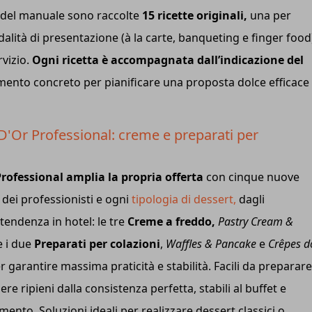
no del manuale sono raccolte
15 ricette originali,
una per
dalità di presentazione (à la carte, banqueting e finger food
rvizio.
Ogni ricetta è accompagnata dall’indicazione del
mento concreto per pianificare una proposta dolce efficace
 D'Or Professional: creme e preparati per
rofessional amplia la propria offerta
con cinque nuove
 dei professionisti e ogni
tipologia di dessert,
dagli
 tendenza in hotel: le tre
Creme a freddo,
Pastry Cream &
 e i due
Preparati per colazioni
,
Waffles & Pancake
e
Crêpes do
garantire massima praticità e stabilità. Facili da preparare
e ripieni dalla consistenza perfetta, stabili al buffet e
mento. Soluzioni ideali per realizzare dessert classici o