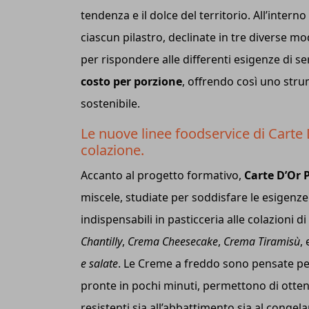
tendenza e il dolce del territorio. All’inter
ciascun pilastro, declinate in tre diverse mo
per rispondere alle differenti esigenze di se
costo per porzione
, offrendo così uno stru
sostenibile.
Le nuove linee foodservice di Carte
colazione.
Accanto al progetto formativo,
Carte D’Or P
miscele, studiate per soddisfare le esigenze
indispensabili in pasticceria alle colazioni di
Chantilly
,
Crema Cheesecake
,
Crema Tiramisù
,
e salate
. Le Creme a freddo sono pensate per 
pronte in pochi minuti, permettono di ottener
resistenti sia all’abbattimento sia al congela