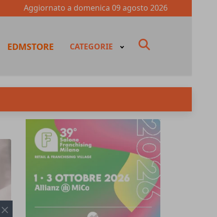
Aggiornato a
domenica 09 agosto 2026
fas
EDMSTORE
CATEGORIE
fa-
search