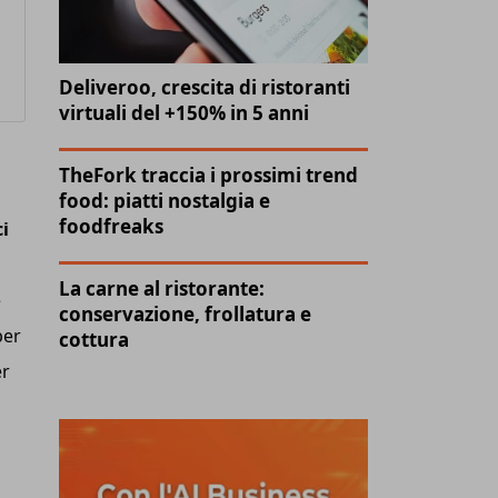
Deliveroo, crescita di ristoranti
virtuali del +150% in 5 anni
TheFork traccia i prossimi trend
food: piatti nostalgia e
foodfreaks
ci
La carne al ristorante:
e
conservazione, frollatura e
per
cottura
er