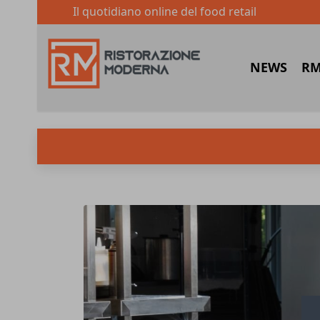
Il quotidiano online del food retail
NEWS
RM