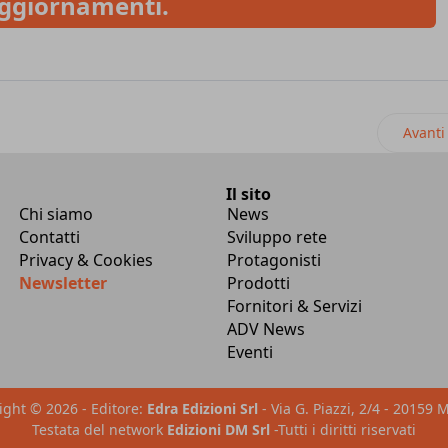
ggiornamenti.
+: la prenotazione diventa conversazionale
Articol
Avanti
Il sito
Chi siamo
News
Contatti
Sviluppo rete
Privacy & Cookies
Protagonisti
Newsletter
Prodotti
Fornitori & Servizi
ADV News
Eventi
ight © 2026 - Editore:
Edra Edizioni Srl
- Via G. Piazzi, 2/4 - 20159 
am
Testata del network
Edizioni DM Srl
-Tutti i diritti riservati