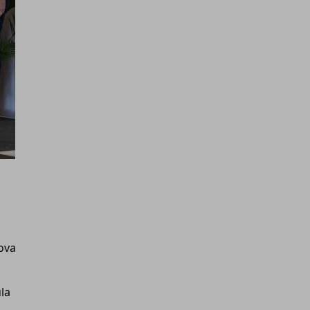
l
uova
la