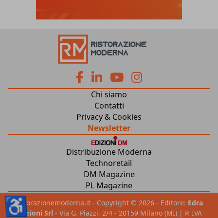
fa
fa
fab
fab
Chi siamo
fa-
fa-
fa-
fa-
Contatti
Privacy & Cookies
facebook
linkedin
youtube
instagram
Newsletter
Distribuzione Moderna
Technoretail
DM Magazine
PL Magazine
♿
ristorazionemoderna.it - Copyright © 2026 - Editore:
Edra
Edizioni Srl
- Via G. Piazzi, 2/4 - 20159 Milano (MI) | P. IVA