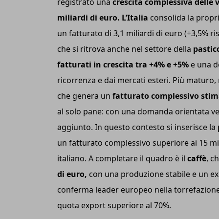
registrato una
crescita complessiva delle v
miliardi di euro.
L’Italia
consolida la propr
un fatturato di 3,1 miliardi di euro (+3,5% r
che si ritrova anche nel settore della
pastic
fatturati in crescita tra +4% e +5%
e una d
ricorrenza e dai mercati esteri. Più maturo,
che genera un
fatturato complessivo stimat
al solo pane: con una domanda orientata vers
aggiunto. In questo contesto si inserisce la
un fatturato complessivo superiore ai 15 mil
italiano. A completare il quadro è il
caffè
, c
di euro,
con una produzione stabile e un export
conferma leader europeo nella torrefazione 
quota export superiore al 70%.