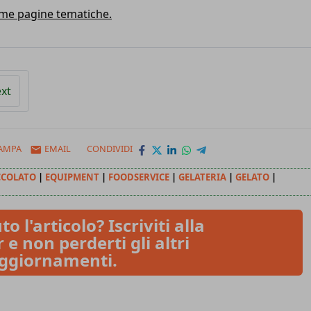
sime pagine tematiche.
xt
AMPA
EMAIL
CONDIVIDI
CCOLATO
|
EQUIPMENT
|
FOODSERVICE
|
GELATERIA
|
GELATO
|
to l'articolo? Iscriviti alla
 e non perderti gli altri
ggiornamenti.