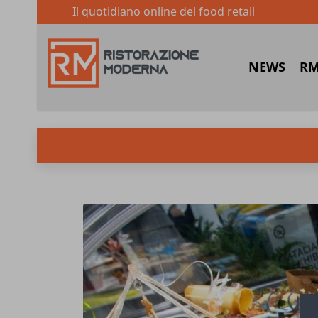
Il quotidiano online del food retail
NEWS
RM