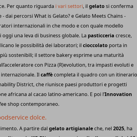
Ice. Per quanto riguarda
i vari settori
, il
gelato
si conferma
 - dai percorsi What is Gelato? e Gelato Meets Chains -
ratori internazionali in che modo e con quale modello
ti oggi una leva di business globale. La
pasticceria
cresce,
cano le possibilità dei laboratori; il
cioccolato
porta in
iù sostenibili; il settore bakery esprime una maturità
l’acceleratore con Pizza (R)evolution, tra impasti evoluti e
internazionale. Il
caffè
completa il quadro con un itinerari
ability District, che riunisce paesi produttori e progetti
ione africana al cacao latino-americano. E poi l’
Innovation
coffee shop contemporaneo.
oodservice dolce.
erimento. A partire dal
gelato artigianale
che, nel
2025
, ha