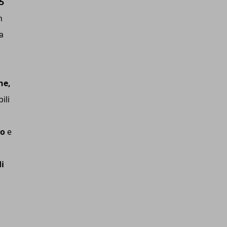
,5
n
a
ne,
ili
no
e
di