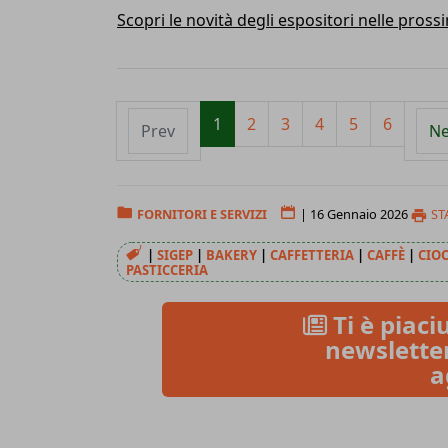
Scopri le novità degli espositori nelle pros
1
2
3
4
5
6
Prev
Ne
FORNITORI E SERVIZI
|
16 Gennaio 2026
ST
|
SIGEP
|
BAKERY
|
CAFFETTERIA
|
CAFFÈ
|
CIO
PASTICCERIA
Ti è piaciu
newsletter
a