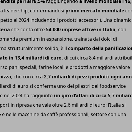
endite pari all’8,5%
raggiungendo
a livello mondiale i 16
ia leadership, confermandosi
primo mercato mondiale
co
ispetto al 2024 includendo i prodotti accessori). Una dinamic
ceria
che conta oltre
54.000 imprese attive in Italia,
con
omanda premium in espansione, trainata dai dolci di
 ma strutturalmente solido, è il
comparto della panificazio
o in 13,4 miliardi di euro,
di cui circa 8,4 miliardi attribuib
o pani speciali, farine locali e prodotti a maggiore valore
pizza
, che con circa
2,7 miliardi di pezzi prodotti ogni an
iardi di euro si conferma uno dei pilastri del foodservice
he nel 2024 ha raggiunto
un giro d’affari di circa 5,7 miliar
 in ripresa che vale oltre 2,6 miliardi di euro: l’Italia si
e nelle macchine da caffè professionali, settore con una