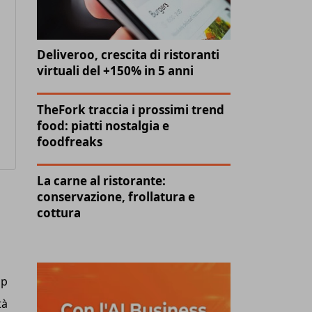
Deliveroo, crescita di ristoranti
virtuali del +150% in 5 anni
TheFork traccia i prossimi trend
food: piatti nostalgia e
foodfreaks
La carne al ristorante:
conservazione, frollatura e
cottura
op
tà