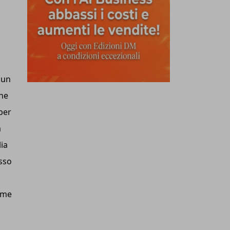
 un
che
per
a
lia
esso
ome