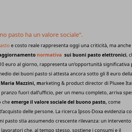
ono pasto ha un valore sociale".
pasto
e costo reale rappresenta oggi una criticità, ma anche
 aggiornamento
normativa
sui buoni pasto elettronici
, 
 10 euro al giorno, rappresenta un’opportunità significativa 
 medio dei buoni pasto si attesta ancora sotto gli 8 euro dell
Maria Mazzini, m
arketing & product director di Pluxee Ita
 pranzo fuori dall’ufficio, per un menu completo, arriva sp
o che
emerge il valore sociale del buono pasto,
come
’acquisto delle persone. La ricerca Ipsos-Doxa evidenzia c
ni pasto stia assumendo crescente rilevanza: un intervento
i lavoratori che, al tempo stesso, sostiene i consumi e il