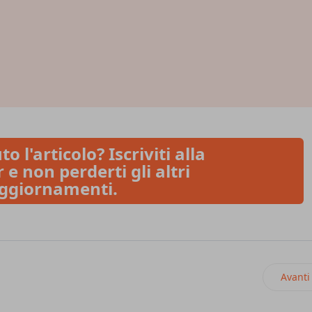
to l'articolo? Iscriviti alla
 e non perderti gli altri
ggiornamenti.
'estate tra caldo e lotta al caporalato
Articol
Avanti