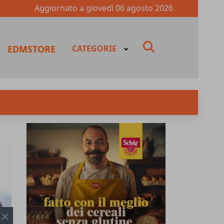
Aggiornato a
giovedì 06 agosto 2026
fas
EDMSTORE
CATEGORIE
fa-
search