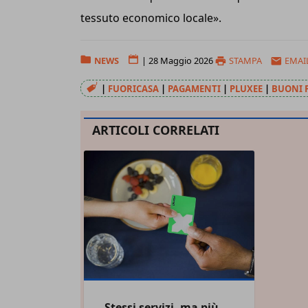
tessuto economico locale».
NEWS
|
28 Maggio 2026
STAMPA
EMAI
|
FUORICASA
|
PAGAMENTI
|
PLUXEE
|
BUONI 
ARTICOLI CORRELATI
Stessi servizi, ma più