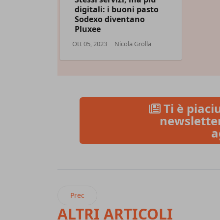
digitali: i buoni pasto
Sodexo diventano
Pluxee
Ott 05, 2023
Nicola Grolla
Ti è piaciu
newsletter
a
Articolo precedente: Food delivery e lavoro, un
Prec
ALTRI ARTICOLI