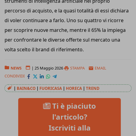
strumenti di intelligenza artificiale nel proprio
percorso di acquisto, e la quasi totalità di essi dichiara
di voler continuare a farlo. Uno su quattro vi ricorre
per scoprire nuove marche, mentre il 65% la impiega
per confrontare le diverse offerte sul mercato una
volta scelto il brand di riferimento.
NEWS
|
25 Maggio 2026
STAMPA
EMAIL
CONDIVIDI
|
BAIN&CO
|
FUORICASA
|
HORECA
|
TREND
Ti è piaciuto
l'articolo?
Iscriviti alla