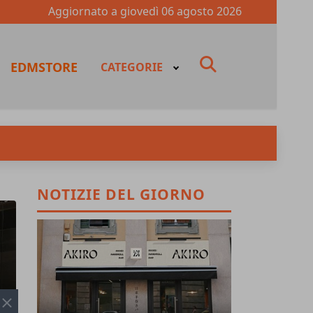
Aggiornato a
giovedì 06 agosto 2026
fas
EDMSTORE
CATEGORIE
fa-
search
NOTIZIE DEL GIORNO