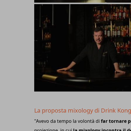
La proposta mixology di Drink Kon
"Avevo da tempo la volontà di
far tornare p
proiezione, in cui
la mixology incontra il d