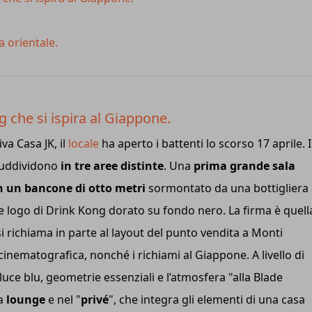
a orientale.
ng che si ispira al Giappone.
iva Casa JK, il
locale
ha aperto i battenti lo scorso 17 aprile. 
suddividono
in tre aree distinte
. Una
prima grande sala
n un bancone di otto metri
sormontato da una bottigliera
de logo di Drink Kong dorato su fondo nero. La firma è quell
 richiama in parte al layout del punto vendita a Monti
cinematografica, nonché i richiami al Giappone. A livello di
luce blu, geometrie essenziali e l’atmosfera "alla Blade
la
lounge
e nel "
privé
", che integra gli elementi di una casa