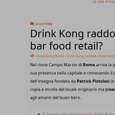
La sala d'ing
SCOUTING
Drink Kong raddo
bar food retail?
-
Drink Kong Roma
-
Drink Kong cocktail
-
Drink Kong
Nel rione Campo Marzio di
Roma
arriva la 
sua presenza nella capitale e rinnovando il 
dell'insegna fondata da
Patrick Pistolesi
(e
copia e incolla del locale originario ma
crean
agli amanti del buon bere.
Il layout retro-futurista di Drink Kon