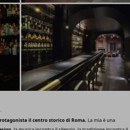
g.
rotagonista il centro storico di Roma.
La mia è una
esign
, la musica incontra il silenzio, la tradizione incontra il