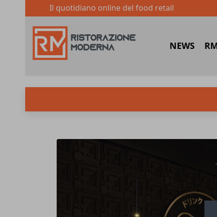
Il quotidiano online del food retail
NEWS
RM