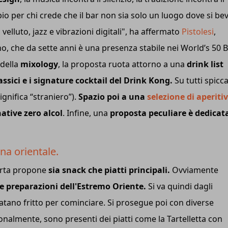
o per chi crede che il bar non sia solo un luogo dove si bev
 velluto, jazz e vibrazioni digitali", ha affermato
Pistolesi
,
o, che da sette anni è una presenza stabile nei World’s 50 
 della
mixology
, la proposta ruota attorno a una
drink list
assici e i signature cocktail del Drink Kong.
Su tutti spicca 
gnifica “straniero”).
Spazio poi a una
selezione di aperitiv
native zero alcol
. Infine, una
proposta peculiare è dedicata
na orientale.
carta propone
sia snack che piatti principali.
Ovviamente
lle preparazioni dell'Estremo Oriente.
Si va quindi dagli
tano fritto per cominciare. Si prosegue poi con diverse
onalmente, sono presenti dei piatti come la Tartelletta con