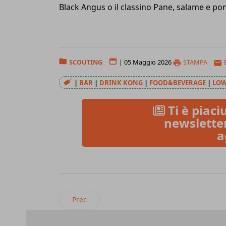
Black Angus o il classino Pane, salame e pom
SCOUTING
|
05 Maggio 2026
STAMPA
|
BAR
|
DRINK KONG
|
FOOD&BEVERAGE
|
LOW
Ti è piaciu
newsletter
a
Articolo precedente: 081 Pizzeria , approccio d
Prec