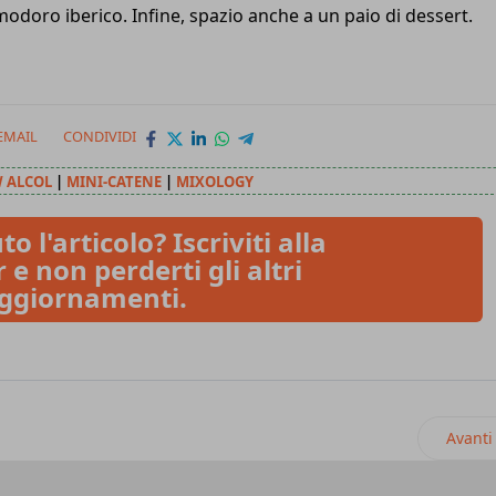
odoro iberico. Infine, spazio anche a un paio di dessert.
EMAIL
CONDIVIDI
 ALCOL
|
MINI-CATENE
|
MIXOLOGY
to l'articolo? Iscriviti alla
 e non perderti gli altri
ggiornamenti.
a ristorante per la pizza food retail
Articol
Avanti