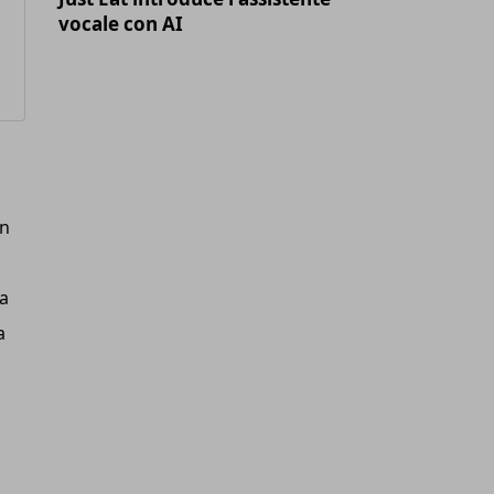
vocale con AI
In
 a
a