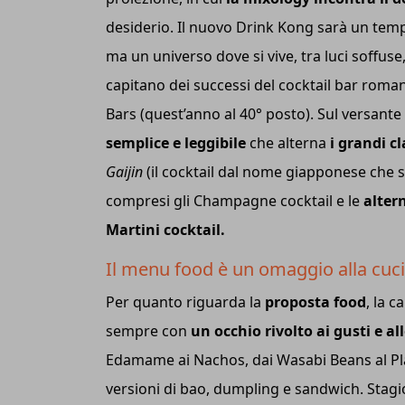
desiderio. Il nuovo Drink Kong sarà un tempi
ma un universo dove si vive, tra luci soffuse,
capitano dei successi del cocktail bar roman
Bars (quest’anno al 40° posto). Sul versante
semplice e leggibile
che alterna
i grandi cl
Gaijin
(il cocktail dal nome giapponese che si
compresi gli Champagne cocktail e le
alter
Martini cocktail.
Il menu food è un omaggio alla cuci
Per quanto riguarda la
proposta food
, la 
sempre con
un occhio rivolto ai gusti e a
Edamame ai Nachos, dai Wasabi Beans al Pla
versioni di bao, dumpling e sandwich. Stagi