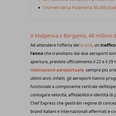
I numeri de La Piadineria: 85.000 pia
A Malpensa e Bergamo, 48 milioni di
Ad attendere l'offerta del
brand
, un
traffic
l'anno
che transitano dai due aeroporti lomb
aperture, previste ufficialmente il 22 e il 29
ristorazione aeroportuale
,
sempre più orien
ultimi anni, infatti, gli aeroporti hanno pr
funzionale a componente centrale dell’esper
coniugare velocità, affidabilità e identità d
Chef Express che gestiràin regime di conces
brand italiani e internazionali affermati e c