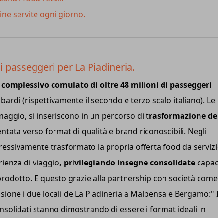
dine servite ogni giorno.
 passeggeri per La Piadineria.
o complessivo comulato di oltre 48 milioni di passeggeri
ardi (rispettivamente il secondo e terzo scalo italiano). Le
 maggio, si inseriscono in un percorso di t
rasformazione de
tata verso format di qualità e brand riconoscibili. Negli
ogressivamente trasformato la propria offerta food da serviz
ienza di viaggio
, privilegiando insegne consolidate
capaci
i prodotto. E questo grazie alla partnership con società come
sione i due locali de La Piadineria a Malpensa e Bergamo:" 
onsolidati stanno dimostrando di essere i format ideali in