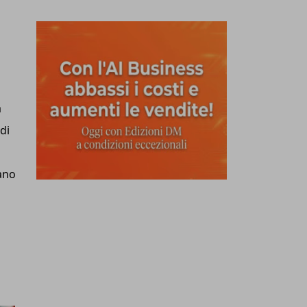
a
di
lano