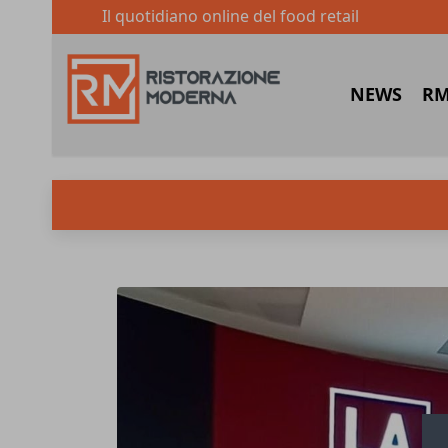
Il quotidiano online del food retail
NEWS
RM