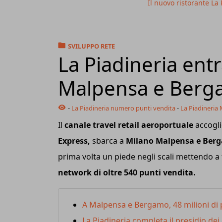
Il nuovo ristorante La
SVILUPPO RETE
La Piadineria ent
Malpensa e Berg
-
La Piadineria numero punti vendita
-
La Piadineria
Il
canale travel retail aeroportuale
accogl
Express,
sbarca a
Milano Malpensa e Berga
prima volta un piede negli scali mettendo a
network di oltre 540 punti vendita.
A Malpensa e Bergamo, 48 milioni di 
La Piadineria completa il presidio dei 