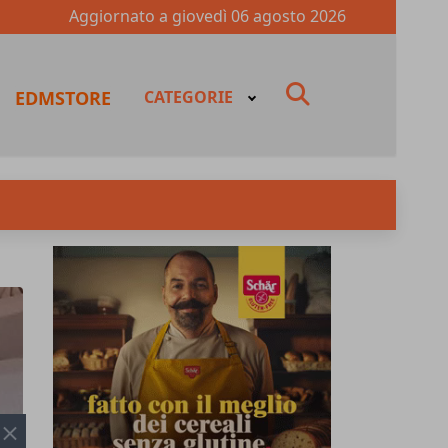
Aggiornato a
giovedì 06 agosto 2026
fas
EDMSTORE
CATEGORIE
fa-
search