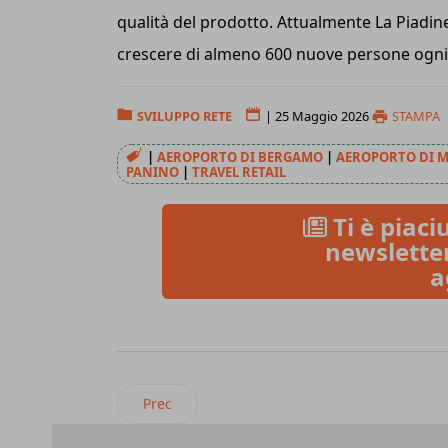
qualità del prodotto. Attualmente La Piadin
crescere di almeno 600 nuove persone ogni
SVILUPPO RETE
|
25 Maggio 2026
STAMPA
|
AEROPORTO DI BERGAMO
|
AEROPORTO DI 
PANINO
|
TRAVEL RETAIL
Ti è piaciu
newsletter
a
Articolo precedente: KFC doppietta in Lombar
Prec