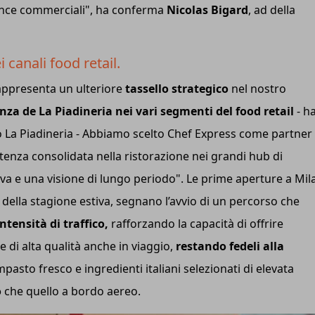
ance commerciali", ha conferma
Nicolas Bigard
, ad della
i canali food retail.
rappresenta un ulteriore
tassello strategico
nel nostro
za de La Piadineria nei vari segmenti del food retail
- h
o La Piadineria - Abbiamo scelto Chef Express come partner 
enza consolidata nella ristorazione nei grandi hub di
iva e una visione di lungo periodo". Le prime aperture a Mi
 della stagione estiva, segnano l’avvio di un percorso che
ntensità di traffico,
rafforzando la capacità di offrire
 di alta qualità anche in viaggio,
restando fedeli alla
mpasto fresco e ingredienti italiani selezionati di elevata
o
che quello a bordo aereo.