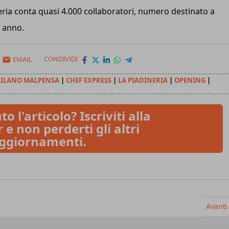
eria conta quasi 4.000 collaboratori, numero destinato a
 anno.
EMAIL
CONDIVIDI
MILANO MALPENSA
|
CHEF EXPRESS
|
LA PIADINERIA
|
OPENING
|
to l'articolo? Iscriviti alla
 e non perderti gli altri
ggiornamenti.
dia, dentro e fuori Milano
Articol
Avanti