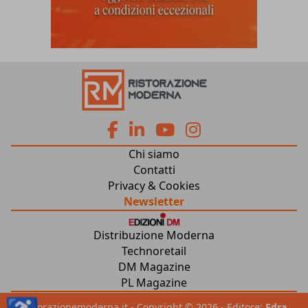
fa
fa
fab
fab
Chi siamo
fa-
fa-
fa-
fa-
Contatti
Privacy & Cookies
facebook
linkedin
youtube
instagram
Newsletter
Distribuzione Moderna
Technoretail
DM Magazine
PL Magazine
ristorazionemoderna.it - Copyright © 2026 - Editore:
Edra