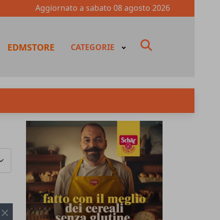
Aggiornato a
sabato 08 agosto 2026
fas
EDMSTORE
CATEGORIE
fa-
search
za #