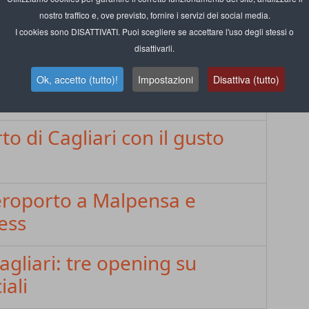
elocità: a Bologna raggiunge
nostro traffico e, ove previsto, fornire i servizi dei social media.
I cookies sono DISATTIVATI. Puoi scegliere se accettare l'uso degli stessi o
disattivarli.
occo Street Food Lab
Ok, accetto (tutto)!
Impostazioni
Disattiva (tutto)
mo
o di Cagliari con il gusto
aeroporto a Malpensa e
ess
gliari: tre opening su
iali