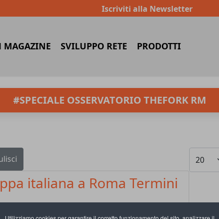
Iscriviti alla Newsletter
 MAGAZINE
SVILUPPO RETE
PRODOTTI
#SPECIALE OSSERVATORIO THEFORK RM
Visualiz
ulisci
ppa italiana a Roma Termini
Utilizziamo cookies per garantire il corretto funzionamento del sito, analizzare il