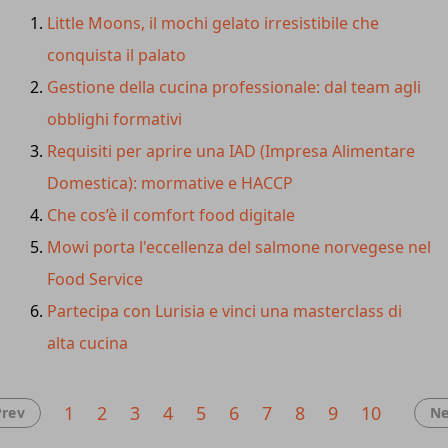
evocazione suggestiva è oggi anche scientificamente
Little Moons, il mochi gelato irresistibile che
provata: la confermano due importanti studi condotti con
conquista il palato
la collaborazione di
Amorim Cork
Italia e APCOR,
Gestione della cucina professionale: dal team agli
l’associazione dei produttori portoghesi di sughero,
insieme al Centro di Ricerca di Neuromarketing IULM.
obblighi formativi
Requisiti per aprire una IAD (Impresa Alimentare
Domestica): mormative e HACCP
Che cos’è il comfort food digitale
Mowi porta l'eccellenza del salmone norvegese nel
Food Service
Partecipa con Lurisia e vinci una masterclass di
alta cucina
1
2
3
4
5
6
7
8
9
10
Prev
Ne