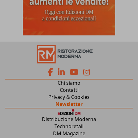
fa
fa
fab
fab
Chi siamo
fa-
fa-
fa-
fa-
Contatti
Privacy & Cookies
facebook
linkedin
youtube
instagram
Newsletter
Distribuzione Moderna
Technoretail
DM Magazine