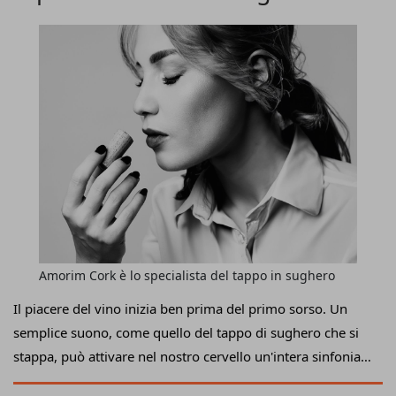
incontrare tutti gli attori della filiera: dai produttori di
migliora il gusto del vino
equipment ai panificatori, dai baristi ai ristoratori.
Amorim Cork è lo specialista del tappo in sughero
Il piacere del vino inizia ben prima del primo sorso. Un
semplice suono, come quello del tappo di sughero che si
stappa, può attivare nel nostro cervello un'intera sinfonia
di aspettative, emozioni e percezioni sensoriali. Questa