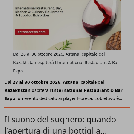
Dal 28 al 30 ottobre 2026, Astana, capitale del
Kazakhstan ospiterà l'International Restaurant & Bar
Expo
Dal
28 al 30 ottobre 2026, Astana
, capitale del
Kazakhstan
ospiterà l'
International Restaurant & Bar
Expo,
un evento dedicato ai player Horeca. L'obiettivo è
ridisegnare la cultura ristorativa dell'Asia Centrale insieme
ai rappresentanti del fuoricasa e dell'ospitalità. L'evento si
Il suono del sughero: quando
svolgerà in concomitanza con Horeca Expo Kazakhstan e
l’apertura di una bottiglia
il Kazakhstan International Bakery Show che faranno