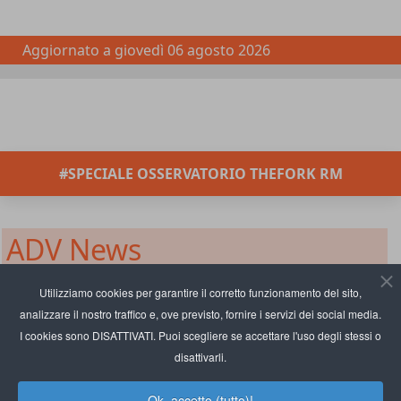
Aggiornato a
giovedì 06 agosto 2026
#SPECIALE OSSERVATORIO THEFORK RM
ADV News
Heinz a tutta innovazione: nuove
Utilizziamo cookies per garantire il corretto funzionamento del sito,
analizzare il nostro traffico e, ove previsto, fornire i servizi dei social media.
soluzioni di formato e gusto per
I cookies sono DISATTIVATI. Puoi scegliere se accettare l'uso degli stessi o
il fuoricasa
disattivarli.
Ok, accetto (tutto)!