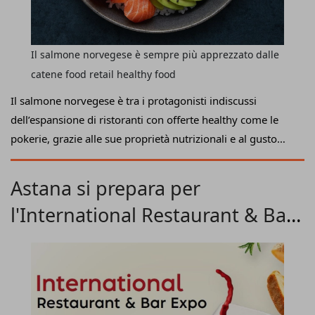
Il salmone norvegese è sempre più apprezzato dalle
catene food retail healthy food
Il salmone norvegese è tra i protagonisti indiscussi
dell’espansione di ristoranti con offerte healthy come le
pokerie, grazie alle sue proprietà nutrizionali e al gusto
contemporaneo. Nel 2024 i consumi di pesce in Italia
hanno registrato una crescita significativa, soprattutto nel
Astana si prepara per
fuori casa: secondo i dati CREST di Circana sul consumo
l'International Restaurant & Bar
OOH, sono state servite oltre 1,09 miliardi di porzioni,
trainate in particolare dal salmone (+6,2%). Protagonisti
Expo 2026
assoluti di questa evoluzione sono i Quick Service
Restaurant, che hanno saputo rendere il pesce un alimento
accessibile, moderno e in linea con i nuovi stili di vita.