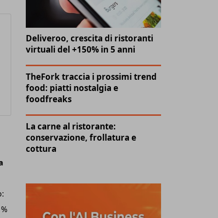
Deliveroo, crescita di ristoranti
virtuali del +150% in 5 anni
TheFork traccia i prossimi trend
food: piatti nostalgia e
foodfreaks
La carne al ristorante:
conservazione, frollatura e
cottura
a
o:
 %