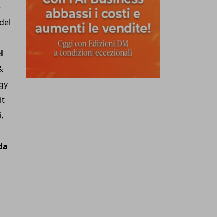
e
del
l
&
ogy
it
,
da