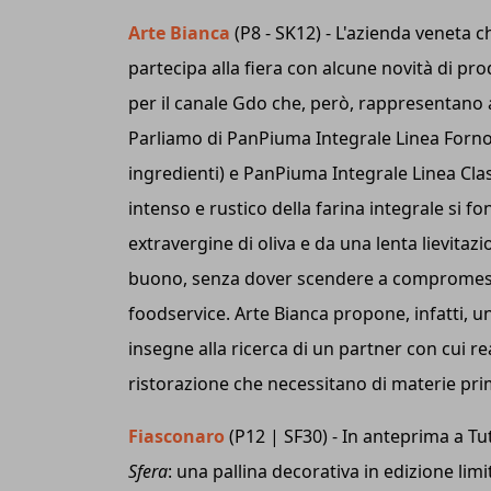
Arte Bianca
(P8 - SK12) - L'azienda veneta
partecipa alla fiera con alcune novità di p
per il canale Gdo che, però, rappresentano 
Parliamo di PanPiuma Integrale Linea Forno 
ingredienti) e PanPiuma Integrale Linea Classi
intenso e rustico della farina integrale si 
extravergine di oliva e da una lenta lievita
buono, senza dover scendere a compromessi t
foodservice. Arte Bianca propone, infatti, u
insegne alla ricerca di un partner con cui rea
ristorazione che necessitano di materie pri
Fiasconaro
(P12 | SF30) - In anteprima a T
Sfera
: una pallina decorativa in edizione limit