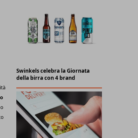
Swinkels celebra la Giornata
della birra con 4 brand
ità
no
so
to