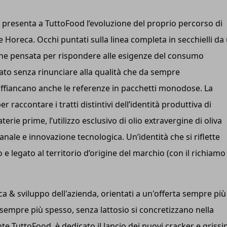
 presenta a TuttoFood l’evoluzione del proprio percorso di
e Horeca. Occhi puntati sulla linea completa in secchielli da
uzione pensata per rispondere alle esigenze del consumo
mato senza rinunciare alla qualità che da sempre
 affiancano anche le referenze in pacchetti monodose. La
r raccontare i tratti distintivi dell’identità produttiva di
terie prime, l’utilizzo esclusivo di olio extravergine di oliva
anale e innovazione tecnologica. Un’identità che si riflette
legato al territorio d’origine del marchio (con il richiamo 
rca & sviluppo dell'azienda, orientati a un'offerta sempre più
 sempre più spesso, senza lattosio si concretizzano nella
 TuttoFood, è dedicato il lancio dei nuovi cracker e grissin