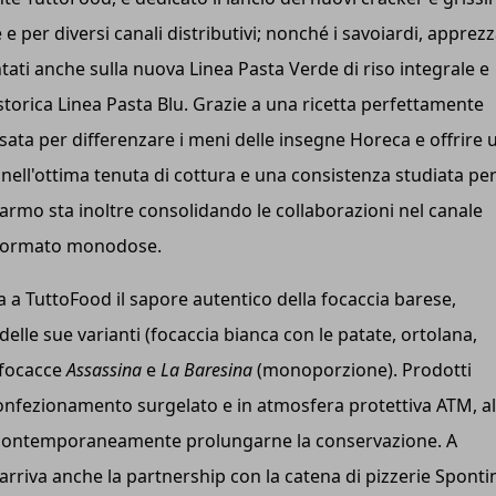
 per diversi canali distributivi; nonché i savoiardi, apprezz
puntati anche sulla nuova Linea Pasta Verde di riso integrale e
a storica Linea Pasta Blu. Grazie a una ricetta perfettamente
ensata per differenzare i meni delle insegne Horeca e offrire 
 nell'ottima tenuta di cottura e una consistenza studiata pe
armo sta inoltre consolidando le collaborazioni nel canale
el formato monodose.
ta a TuttoFood il sapore autentico della focaccia barese,
delle sue varianti (focaccia bianca con le patate, ortolana,
 focacce
Assassina
e
La Baresina
(monoporzione). Prodotti
 confezionamento surgelato e in atmosfera protettiva ATM, al
 e contemporaneamente prolungarne la conservazione. A
o arriva anche la partnership con la catena di pizzerie Sponti