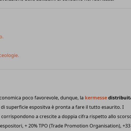
io.
rceologie.
economica poco favorevole, dunque, la
kermesse
distribuit
di superficie espositva è pronta a fare il tutto esaurito. I
i, corrispondono a crescite a doppia cifra rispetto allo scors
i espositori, + 20% TPO (Trade Promotion Organisation), +33