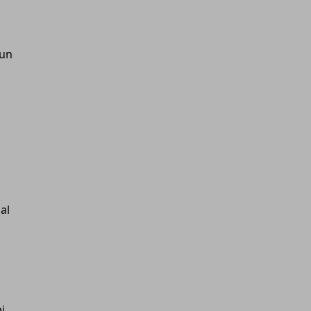
 un
al
i