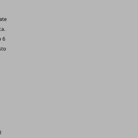
ate
ca.
o 6
sto
l