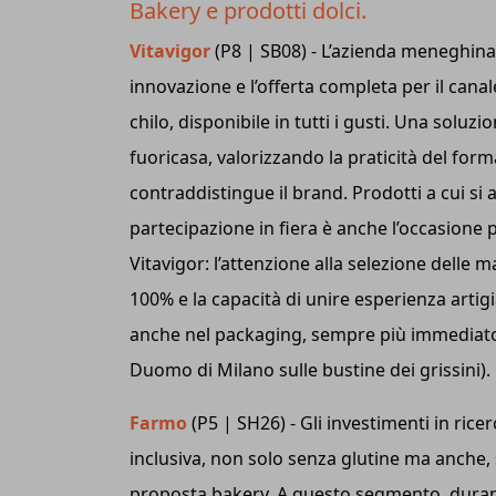
Bakery e prodotti dolci.
Vitavigor
(P8 | SB08) - L’azienda meneghina
innovazione e l’offerta completa per il canal
chilo, disponibile in tutti i gusti. Una sol
fuoricasa, valorizzando la praticità del for
contraddistingue il brand. Prodotti a cui si
partecipazione in fiera è anche l’occasione pe
Vitavigor: l’attenzione alla selezione delle ma
100% e la capacità di unire esperienza artigi
anche nel packaging, sempre più immediato e 
Duomo di Milano sulle bustine dei grissini).
Farmo
(P5 | SH26) - Gli investimenti in rice
inclusiva, non solo senza glutine ma anche,
proposta bakery. A questo segmento, durante