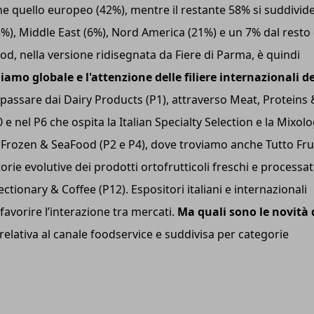
ne quello europeo (42%), mentre il restante 58% si suddivid
5%), Middle East (6%), Nord America (21%) e un 7% dal resto 
od, nella versione ridisegnata da Fiere di Parma, è quindi
hiamo globale e l'attenzione delle filiere internazionali de
 passare dai Dairy Products (P1), attraverso Meat, Proteins 
 e nel P6 che ospita la Italian Specialty Selection e la Mixol
, Frozen & SeaFood (P2 e P4), dove troviamo anche Tutto Fru
orie evolutive dei prodotti ortofrutticoli freschi e processati
ionary & Coffee (P12). Espositori italiani e internazionali
 favorire l’interazione tra mercati.
Ma quali sono le novità 
relativa al canale foodservice e
suddivisa per categorie