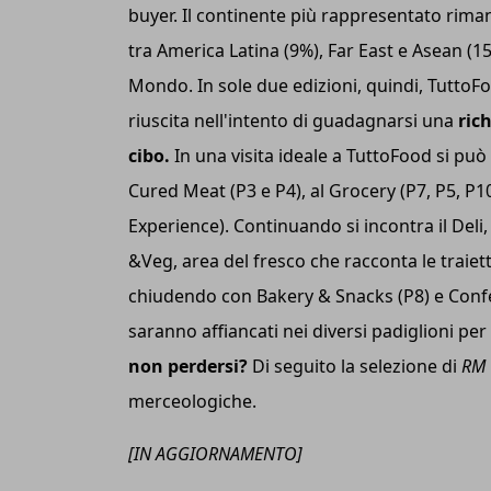
buyer. Il continente più rappresentato rima
tra America Latina (9%), Far East e Asean (1
Mondo. In sole due edizioni, quindi, TuttoFo
riuscita nell'intento di guadagnarsi una
ric
cibo.
In una visita ideale a TuttoFood si può
Cured Meat (P3 e P4), al Grocery (P7, P5, P10
Experience). Continuando si incontra il Deli
&Veg, area del fresco che racconta le traiett
chiudendo con Bakery & Snacks (P8) e Confect
saranno affiancati nei diversi padiglioni per
non perdersi?
Di seguito la selezione di
RM
merceologiche.
[IN AGGIORNAMENTO]