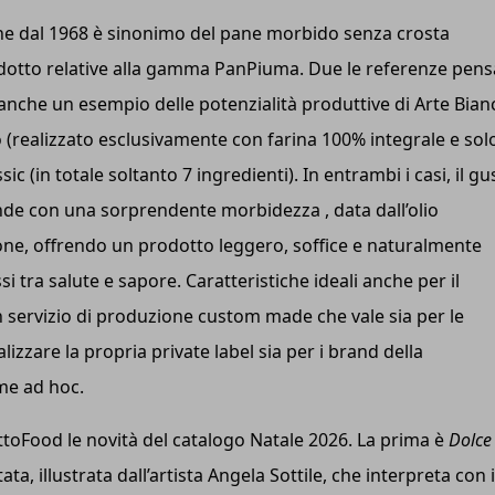
 che dal 1968 è sinonimo del pane morbido senza crosta
rodotto relative alla gamma PanPiuma. Due le referenze pens
anche un esempio delle potenzialità produttive di Arte Bian
(realizzato esclusivamente con farina 100% integrale e sol
c (in totale soltanto 7 ingredienti). In entrambi i casi, il gu
fonde con una sorprendente morbidezza , data dall’olio
zione, offrendo un prodotto leggero, soffice e naturalmente
ra salute e sapore. Caratteristiche ideali anche per il
n servizio di produzione custom made che vale sia per le
lizzare la propria private label sia per i brand della
me ad hoc.
uttoFood le novità del catalogo Natale 2026. La prima è
Dolce
ata, illustrata dall’artista Angela Sottile, che interpreta con i