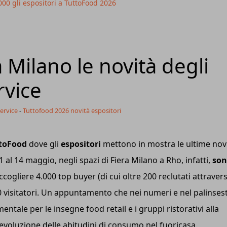
000 gli espositori a TuttoFood 2026
 Milano le novità degli
rvice
ervice
-
Tuttofood 2026 novità espositori
toFood
dove gli
espositori
mettono in mostra le ultime nov
1 al 14 maggio, negli spazi di Fiera Milano a Rho, infatti,
so
cogliere 4.000 top buyer (di cui oltre 200 reclutati attraver
000 visitatori. Un appuntamento che nei numeri e nel palinses
tale per le insegne food retail e i gruppi ristorativi alla
l'evoluzione delle abitudini di consumo nel fuoricasa.