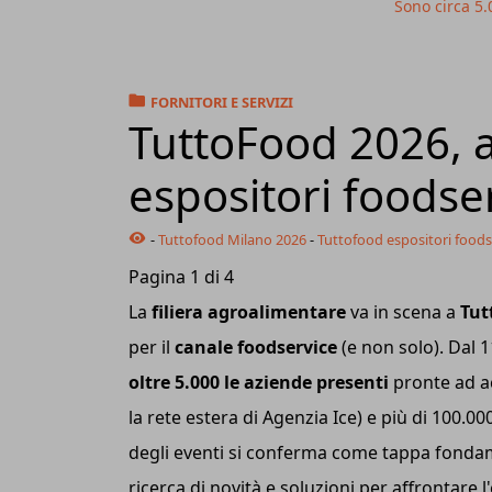
Sono circa 5.
FORNITORI E SERVIZI
TuttoFood 2026, a
espositori foodse
-
Tuttofood Milano 2026
-
Tuttofood espositori foods
Pagina 1 di 4
La
filiera agroalimentare
va in scena a
Tut
per il
canale foodservice
(e non solo). Dal 1
oltre 5.000 le aziende presenti
pronte ad ac
la rete estera di Agenzia Ice) e più di 100.
degli eventi si conferma come tappa fondamen
ricerca di novità e soluzioni per affrontare 