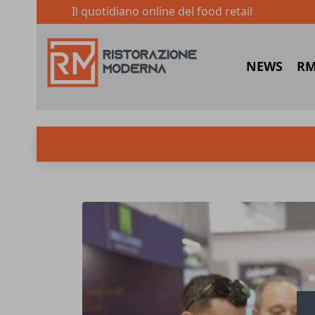
Il quotidiano online del food retail
NEWS
RM