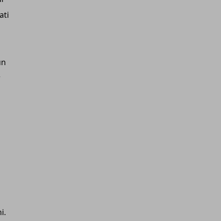
ati
un
r
ni.