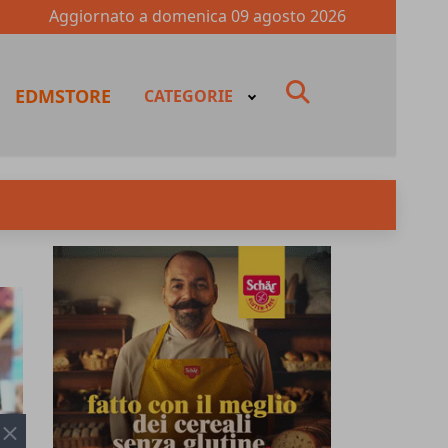
Aggiornato a
domenica 09 agosto 2026
fas
EDMSTORE
CATEGORIE
fa-
search