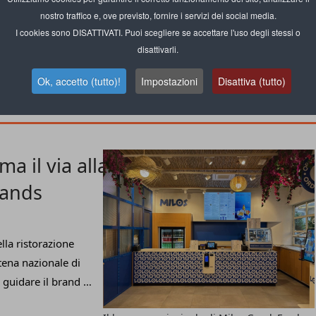
ica di Mirko
nostro traffico e, ove previsto, fornire i servizi dei social media.
cioGamer89
su
I cookies sono DISATTIVATI. Puoi scegliere se accettare l'uso degli stessi o
Grazie alla
disattivarli.
), il content
Uno dei panini disponibili da I Burger di
o videoludico e non
Ok, accetto (tutto)!
Impostazioni
Disattiva (tutto)
CiccioGamer89
, un locale dal nome
9.
a il via alla
rands
lla ristorazione
ena nazionale di
guidare il brand c'è
l'insegna La