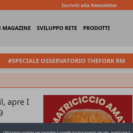
Iscriviti alla Newsletter
 MAGAZINE
SVILUPPO RETE
PRODOTTI
#SPECIALE OSSERVATORIO THEFORK RM
l, apre I
9
Utilizziamo cookies per garantire il corretto funzionamento del sito, analizzare il