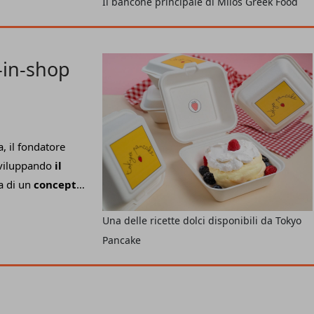
Il bancone principale di Milos Greek Food
uova avventura è
a cucina ellenica da
-in-shop
, il fondatore
viluppando
il
a di un
concept
o un'insegna
Una delle ricette dolci disponibili da Tokyo
l momento della
Pancake
in pieno stile