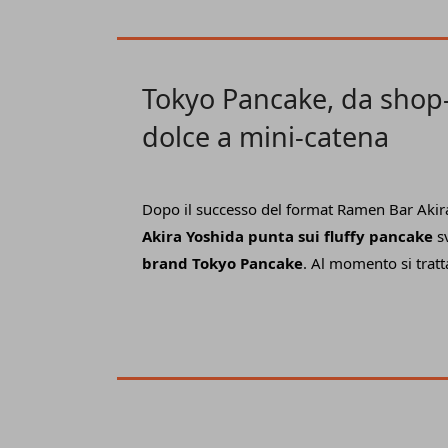
Cannoleria Siciliana. L'obiettivo di questa n
quello di diffondere i profumi e i sapori dell
Roma verso altre città italiane.
Tokyo Pancake, da shop
dolce a mini-catena
Dopo il successo del format Ramen Bar Akira
Akira Yoshida punta sui fluffy pancake
s
brand Tokyo Pancake
. Al momento si tratt
shop-in-shop
, ma l'idea è quella di
renderl
stand alone
con un core business legato a
colazione e delle merende dolci. Ovviamente 
giapponese.