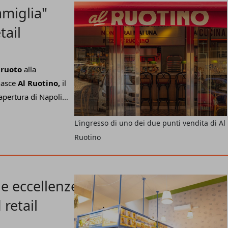
amiglia"
tail
 ruoto
alla
asce
Al Ruotino,
il
'apertura di Napoli,
nfermandosi come
L'ingresso di uno dei due punti vendita di Al
, un progetto
Ruotino
omica partenopea e
istare altre
le eccellenze
 retail