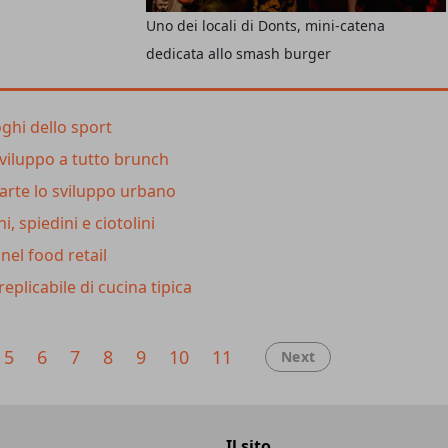
ro di clientela)
Uno dei locali di Donts, mini-catena
oggi
i locali attivi
dedicata allo smash burger
scere spinti dal tam
rformance food
scibile, fanno di
oghi dello sport
 ora)
di successo.
sviluppo a tutto brunch
 parte lo sviluppo urbano
ni, spiedini e ciotolini
nel food retail
eplicabile di cucina tipica
5
6
7
8
9
10
11
Next
Il sito