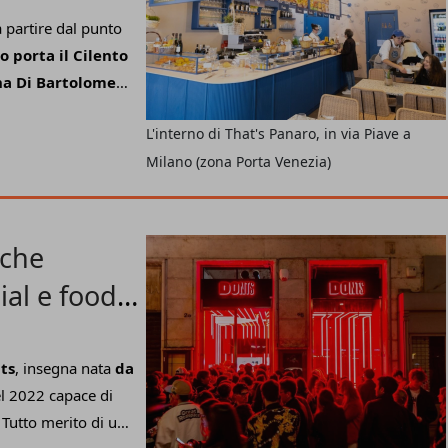
 partire dal punto
o porta il Cilento
na Di Bartolomeo
,
ssione per il food
L'interno di That's Panaro, in via Piave a
rigine ma guarda già
Milano (zona Porta Venezia)
centro dell'offerta,
erage fatta di
'eccellenza;
presidi
 che
al e food
ts
, insegna nata
da
l 2022 capace di
Tutto merito di una