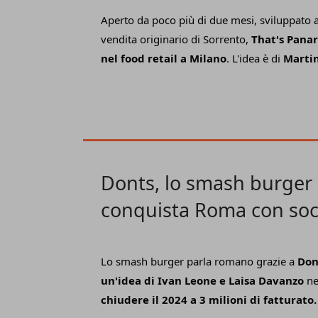
Aperto da poco più di due mesi, sviluppato a
vendita originario di Sorrento,
That's Panar
nel food retail a Milano
. L'idea è di
Marti
34 anni, imprenditrice, neo-mamma e una pa
che affonda le radici nel suo territorio di o
a uno
sviluppo replicabile del format.
Al 
un servizio curato e una
proposta food&bev
panini, insalatone, primi e ingredienti d
Slow Food compresi.
Donts, lo smash burger
conquista Roma con soci
delivery
Lo smash burger parla romano grazie a
Don
un'idea di Ivan Leone e Laisa Davanzo
ne
chiudere il 2024 a 3 milioni di fatturato.