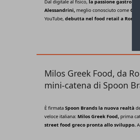
Dal digitale al fisico,
la passione gastronom
Alessandrini,
meglio conosciuto come
Cic
YouTube,
debutta nel food retail a Roma.
collaborazione con Star Kitchen (Gruppo Idntt
creator famoso per i suoi video sull'univers
solo apre
il 15 giugno,
in via Massaciuccoli
inconfondibile:
I Burger di CiccioGamer8
Milos Greek Food, da Rom
mini-catena di Spoon B
È firmata
Spoon Brands la nuova realtà
de
veloce italiana:
Milos Greek Food,
prima cat
street food greco pronta allo sviluppo.
A 
Yousef Sharafi, già attivo nel food retail con 