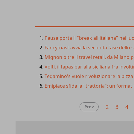
crescita tanto repentina (in termini di riscont
quanto ponderata (a livello di aperture). Ad 
sono 4
ma l'idea è quella di continuare a cre
tam mediatico sviluppato sui social e le pe
delivery, due asset che, uniti al layout ricono
Pausa porta il "break all'italiana" nei lu
Donts una vera e propria
mini-catena (per
Fancytoast avvia la seconda fase dello 
Mignon oltre il travel retail, da Milano
Voltì, il tapas bar alla siciliana fra involti
Tegamino's vuole rivoluzionare la pizza 
Emipiace sfida la "trattoria": un format r
2
3
4
Prev