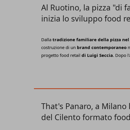
Al Ruotino, la pizza "di f
inizia lo sviluppo food re
Dalla
tradizione familiare della pizza nel
costruzione di un
brand contemporaneo
n
progetto food retail
di Luigi Seccia
. Dopo l
la mini-catena è sbarcata anche a Roma co
un modello scalabile e replicabile. Insomma
d'impresa che unisce la tradizione gastron
una
strategia di sviluppo pronta a conqu
piazze.
That's Panaro, a Milano 
del Cilento formato food