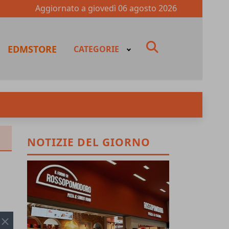
Aggiornato a
giovedì 06 agosto 2026
fas
EDMSTORE
CATEGORIE
fa-
search
NOTIZIE DEL GIORNO