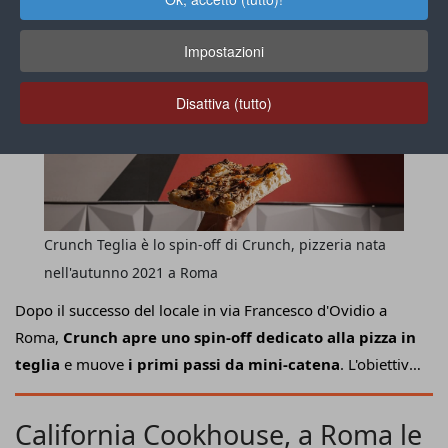
Impostazioni
Disattiva (tutto)
Crunch Teglia è lo spin-off di Crunch, pizzeria nata
nell'autunno 2021 a Roma
Dopo il successo del locale in via Francesco d'Ovidio a
Roma,
Crunch apre uno spin-off dedicato alla pizza in
teglia
e muove
i primi passi da mini-catena
. L'obiettivo
è quello di
conquistare la Capitale con Crunch Teglia
,
format in cui la tradizione della pizza in teglia romana
California Cookhouse, a Roma le
incontra l'innovazione dell'impasto a biga altamente