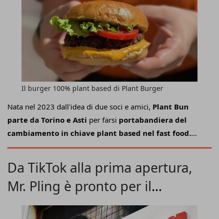
siamo sicuri di aver già raggiunto un successo", rivela Ciro
Coppola.
Il burger 100% plant based di Plant Burger
Nata nel 2023 dall'idea di due soci e amici,
Plant Bun
parte da Torino e Asti
per farsi
portabandiera del
cambiamento in chiave plant based nel fast food.
L'obiettivo, infatti, è quello di
combinare innovazione,
gusto e sostenibilità
per interpretare in chiave
Da TikTok alla prima apertura,
contemporanea il più classico dei format food retail.
Mr. Pling è pronto per il
Insomma,
una "rivoluzione proteica"
, come la definisce
il co-founder
Luigi Briga
, che dopo aver mosso i primi
franchising
passi ora si prepara a conquistare altre piazze e, nel