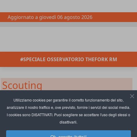
Aggiornato a
giovedì 06 agosto 2026
#SPECIALE OSSERVATORIO THEFORK RM
Scouting
Crunch Teglia muove i primi
Utilizziamo cookies per garantire il corretto funzionamento del sito,
analizzare il nostro traffico e, ove previsto, fornire i servizi dei social media.
passi, fra street food e pizza alla
I cookies sono DISATTIVATI. Puoi scegliere se accettare l'uso degli stessi o
romana
disattivarli.
Ok, accetto (tutto)!