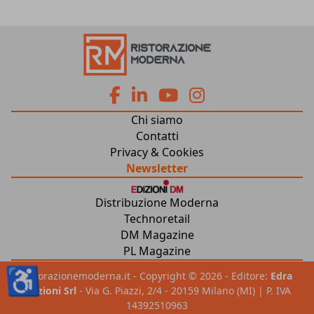
fa
fa
fab
fab
Chi siamo
fa-
fa-
fa-
fa-
Contatti
Privacy & Cookies
facebook
linkedin
youtube
instagram
Newsletter
Distribuzione Moderna
Technoretail
DM Magazine
PL Magazine
♿
ristorazionemoderna.it - Copyright © 2026 - Editore:
Edra
Edizioni Srl
- Via G. Piazzi, 2/4 - 20159 Milano (MI) | P. IVA
14392510963