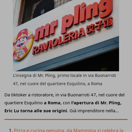
contempo, portare a bordo nuovi investitori e
competenze.
L'insegna di Mr. Pling, primo locale in via Buonarroti
47, nel cuore del quartiere Esquilino, a Roma
Da tiktoker a ristoratore, in via Buonarroti 47, nel cuore del
quartiere Esquilino
a Roma
, con
l'apertura di Mr. Pling,
Eric Lu torna alle sue origini
. Già imprenditore nella
ristorazione romana oltre che chef, la giovane star del
social cinese (con
oltre 216mila follower al seguito
) ha
Pizza e cucina genuina, da Mammina si celebra la