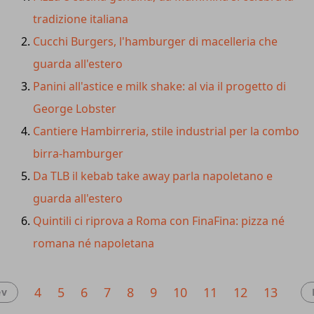
deciso di ampliare il suo
progetto gastronomico
tradizione italiana
trasportando dal virtuale al reale un'idea che ha visto la
Cucchi Burgers, l'hamburger di macelleria che
partecipazione attiva della sua community. Alla base
dell'offerta,
la ricchezza di sapori dei ravioli cinesi.
guarda all'estero
Panini all'astice e milk shake: al via il progetto di
George Lobster
Cantiere Hambirreria, stile industrial per la combo
birra-hamburger
Da TLB il kebab take away parla napoletano e
guarda all'estero
Quintili ci riprova a Roma con FinaFina: pizza né
romana né napoletana
4
5
6
7
8
9
10
11
12
13
ev