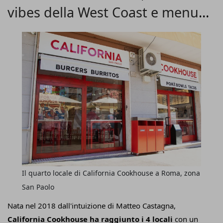
vibes della West Coast e menu
idratato.
A firmare il menu
di questo punto vendita, il
secondo della rete e spin-off dell'omonimo locale che si
fusion
arricchisce con piatti street food fritti e internazionali, è
lo
chef Matteo Loiacono.
Il quarto locale di California Cookhouse a Roma, zona
San Paolo
Nata nel 2018 dall'intuizione di Matteo Castagna,
California Cookhouse ha raggiunto i 4 locali
con un