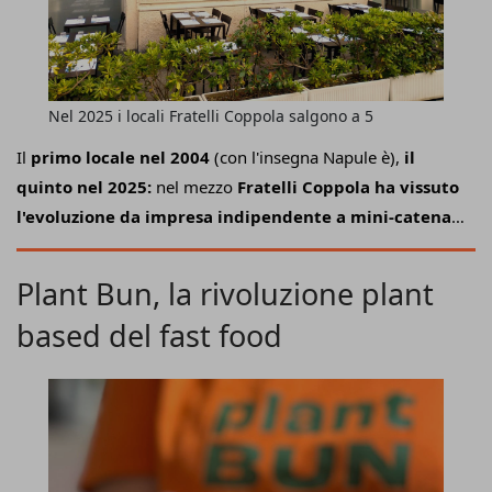
Nel 2025 i locali Fratelli Coppola salgono a 5
Il
primo locale nel 2004
(con l'insegna Napule è),
il
quinto nel 2025:
nel mezzo
Fratelli Coppola ha vissuto
l'evoluzione da impresa indipendente a mini-catena.
A guidarla, oggi,
i fratelli Katia, Ciro e Antonio
che
hanno
ereditato il progetto avviato dal padre
Plant Bun, la rivoluzione plant
vent'anni fa a Como
facendolo diventare un punto di
based del fast food
riferimento per i pizza lover senza per questo rinunciare a
gusto e genuinità. Sia nel piatto, sia nell'esperienza. Tutto
questo grazie a un
business model che unisce
artigianalità e la logica dei piccoli passi.
"Non ci
poniamo obiettivi, ma nemmeno limiti:
se dovessimo
raggiungere i 10 locali saremmo felici,
ma anche così