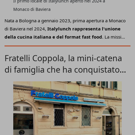
Il primo locale di Italylunch aperto nel 2024 a
Monaco di Baviera
Nata a Bologna a gennaio 2023, prima apertura a Monaco
di Baviera nel 2024,
Italylunch rappresenta l'unione
della cucina italiana e del format fast food
. La mission
di questa
mini-catena
è quello di
far conoscere la vera
essenza del patrimonio gastronomico tricolore
nel
Fratelli Coppola, la mini-catena
mondo in versione veloce e, allo stesso tempo,
attrarre
di famiglia che ha conquistato
più turisti in Italia
attraverso la promozione di
autentiche esperienze locali lungo la Penisola. Insomma,
Como
un concetto food&travel che fa perno sulle logiche di
sviluppo food retail.