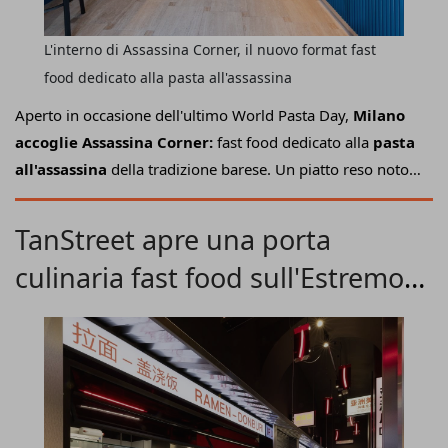
L'interno di Assassina Corner, il nuovo format fast
food dedicato alla pasta all'assassina
Aperto in occasione dell'ultimo World Pasta Day,
Milano
accoglie Assassina Corner:
fast food dedicato alla
pasta
all'assassina
della tradizione barese. Un piatto reso noto
da diverse apparizioni tv e caratterizzato dalla sua
particolare cottura "bruciacchiata" in padella a fuoco vivo
TanStreet apre una porta
che costruisce il suo sapore deciso.
culinaria fast food sull'Estremo
Oriente