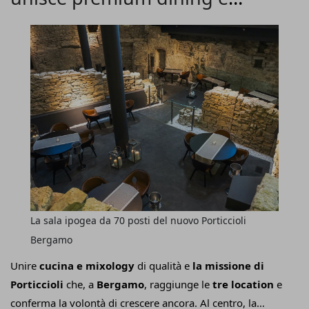
proprietà della famiglia Cummo
) che coniuga
mixology
autenticità, qualità e contemporaneità.
La sala ipogea da 70 posti del nuovo Porticcioli
Bergamo
Unire
cucina e mixology
di qualità e
la missione di
Porticcioli
che, a
Bergamo
, raggiunge le
tre location
e
conferma la volontà di crescere ancora. Al centro, la