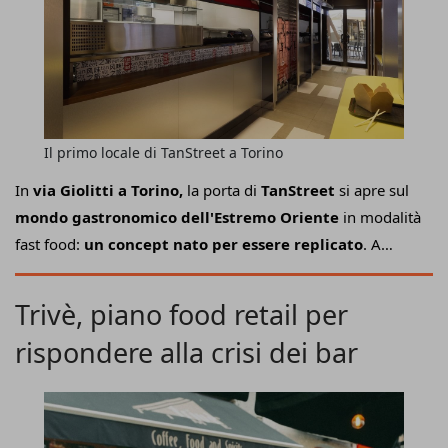
Il primo locale di TanStreet a Torino
In
via Giolitti a Torino,
la porta di
TanStreet
si apre sul
mondo gastronomico dell'Estremo Oriente
in modalità
fast food:
un concept nato per essere replicato
. A
partire dal layout che richiama quell’energia caotica e
affascinante delle metropolitane delle grandi città
Trivè, piano food retail per
asiatiche, dai graffiti ai materiali metallici, fino a un bagno
rispondere alla crisi dei bar
che diventa parte dell’esperienza, sorprendente e ironico,
capace persino di trasformarsi in karaoke schiacciando un
pulsante sullo specchio.