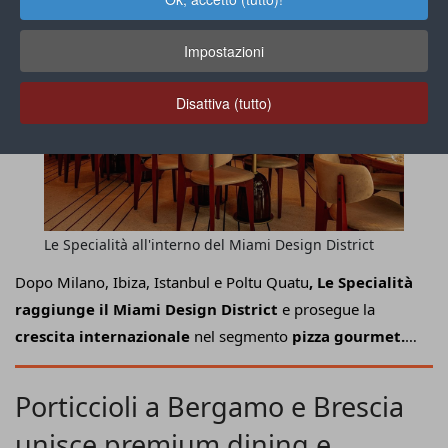
Impostazioni
Disattiva (tutto)
Le Specialità all'interno del Miami Design District
Dopo Milano, Ibiza, Istanbul e Poltu Quatu
, Le Specialità
raggiunge il Miami Design District
e prosegue la
crescita internazionale
nel segmento
pizza gourmet.
L'inaugurazione all'interno di una delle aree più dinamiche
e iconiche della città statunitense rappresenta un'ulteriore
Porticcioli a Bergamo e Brescia
conferma della filosofia gastronomica alla base
unisce premium dining e
dell'insegna nata a Milano nel 1977 (e
dagli anni '90 di