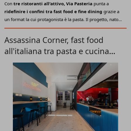
Con
tre ristoranti all'attivo, Via Pasteria
punta a
ridefinire i confini tra fast food e fine dining
grazie a
un format la cui protagonista è la pasta. Il progetto, nato
dall'idea di quattro giovani imprenditori, infatti, propone
pasta fresca trafilata al bronzo
totalmente Made in Italy
Assassina Corner, fast food
preparata con 7 diversi formati e 4 sughi tradizionali in
all'italiana tra pasta e cucina
ogni momento della giornata; a partire dal pranzo.
pugliese