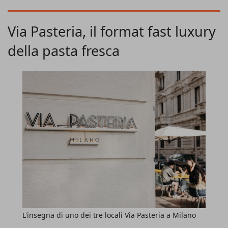
proposta gastronomica firmato dallo chef Alessandro
Bianchini che si sposa con la passione per il gin
Via Pasteria, il format fast luxury
protagonista sia in tavola sia al banco.
Un format che
della pasta fresca
troverà presto casa anche a Brescia.
L'insegna di uno dei tre locali Via Pasteria a Milano