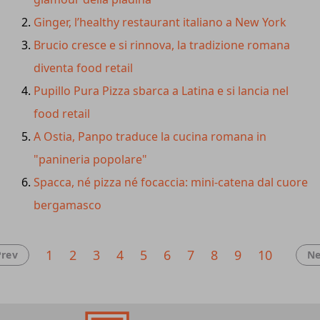
un'offerta selezionata e replicabile. Quarant'anni dopo i
Ginger, l’healthy restaurant italiano a New York
fasti degli anni '80, l'idea è quella di rinnovare uno dei
pilastri del fuoricasa italiano.
Brucio cresce e si rinnova, la tradizione romana
diventa food retail
Pupillo Pura Pizza sbarca a Latina e si lancia nel
food retail
A Ostia, Panpo traduce la cucina romana in
"panineria popolare"
Spacca, né pizza né focaccia: mini-catena dal cuore
bergamasco
1
2
3
4
5
6
7
8
9
10
Prev
Ne