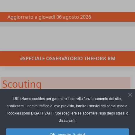
Aggiornato a
giovedì 06 agosto 2026
#SPECIALE OSSERVATORIO THEFORK RM
Scouting
Le Specialità, da Milano a Miami
Utilizziamo cookies per garantire il corretto funzionamento del sito,
analizzare il nostro traffico e, ove previsto, fornire i servizi dei social media.
con la pizza gourmet
I cookies sono DISATTIVATI. Puoi scegliere se accettare l'uso degli stessi o
disattivarli.
Ok, accetto (tutto)!