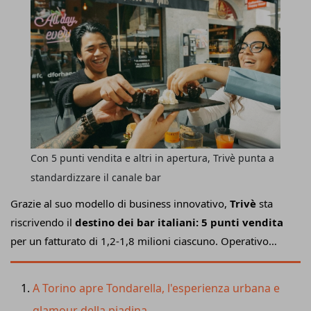
Con 5 punti vendita e altri in apertura, Trivè punta a
standardizzare il canale bar
Grazie al suo modello di business innovativo,
Trivè
sta
riscrivendo il
destino dei bar italiani: 5 punti vendita
per un fatturato di 1,2-1,8 milioni ciascuno. Operativo
dalle 8 del mattino alle 2 di notte, il concept
fondato nel
2017 da Ivan Daniele
copre tutte le fasce orarie
A Torino apre Tondarella, l'esperienza urbana e
(colazione, pranzo, aperitivo, cena e dopocena) con
glamour della piadina