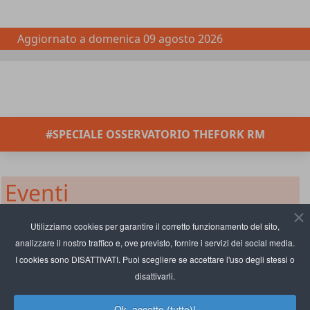
Aggiornato a
domenica 09 agosto 2026
#SPECIALE OSSERVATORIO THEFORK RM
Eventi
HostMilano svela i focus
Utilizziamo cookies per garantire il corretto funzionamento del sito,
analizzare il nostro traffico e, ove previsto, fornire i servizi dei social media.
dell'edizione 2025
I cookies sono DISATTIVATI. Puoi scegliere se accettare l'uso degli stessi o
disattivarli.
Ok, accetto (tutto)!