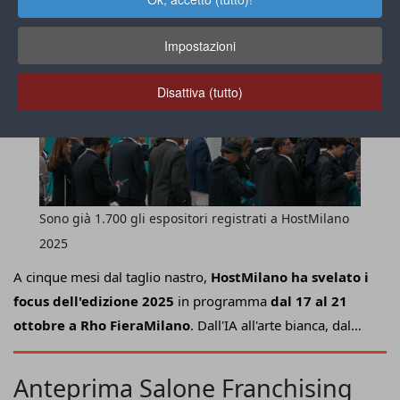
Impostazioni
Disattiva (tutto)
Sono già 1.700 gli espositori registrati a HostMilano
2025
A cinque mesi dal taglio nastro,
HostMilano ha svelato i
focus dell'edizione 2025
in programma
dal 17 al 21
ottobre a Rho FieraMilano
. Dall'IA all'arte bianca, dal
turismo internazionale alle eccellenze Made in Italy, la
manifestazione arrivata alla sua
44° edizione
punta a
Anteprima Salone Franchising
confermarsi come
vera e propria piattaforma per