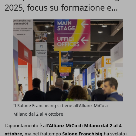
2025, focus su formazione e
l'ospitalità,
il fuoricasa e il food retail.
Già
1.700 gli
espositori registrati,
dei quali il 44% internazionali
credito
provenienti da 54 Paesi, che incontreranno oltre
700
hosted buyer
per un totale di 12mila incontri già fissati in
agenda grazie alla collaborazione con Agenzia ICE.
Il Salone Franchising si tiene all'Allianz MiCo a
Milano dal 2 al 4 ottobre
L'appuntamento è all'
Allianz MiCo di Milano dal 2 al 4
ottobre,
ma nel frattempo
Salone Franchisig
ha svelato i