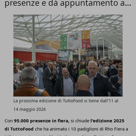
presenze e dà appuntamento al
nuova formula che condensi shopping, leisure e food retail
in soluzioni sostenibili; sia dal punto di vista della
2026
redditività sia da quallo Esg.
La prossima edizione di TuttoFood si tiene dall'11 al
14 maggio 2026
Con
95.000 presenze in fiera,
si chiude
l'edizione 2025
di TuttoFood
che ha animato i 10 padiglioni di Rho Fiera a