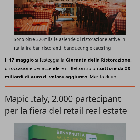
Sono oltre 320mila le aziende di ristorazione attive in
Italia fra bar, ristoranti, banqueting e catering
Il
17 maggio
si festeggia la
Giornata della Ristorazione,
un'occasione per accendere i riflettori su un
settore da 59
miliardi di euro di valore aggiunto
. Merito di un
network che conta 328mila imprese attive
, dove
lavorano
1,5 milioni di occupati
(di cui 1,1 sono
Mapic Italy, 2.000 partecipanti
dipendenti), simbolo dell'italianità sia da un punto di vista
per la fiera del retail real estate
gastronomico sia culturale.
A promuovere le
celebrazioni, la Fipe-Confcommercio
che, a partire da
Roma, ha messo in piedi un palinsesto di oltre
100 eventi
e incontri,
coinvolgendo
ristoratori (oltre 10mila gli