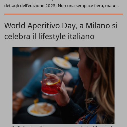
dettagli dell'edizione 2025. Non una semplice fiera, ma
un
hub strategico
di opportunità, formazione e connessioni
qualificate, in grado di offrire ad aspiranti franchisee,
World Aperitivo Day, a Milano si
potenziali imprenditori, investitori e manager uno sguardo
celebra il lifestyle italiano
privilegiato su un comparto in costante crescita, sempre
più centrale per l’economia italiana.