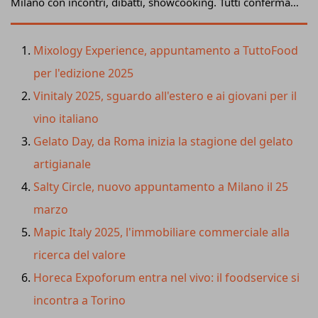
Milano con incontri, dibatti, showcooking. Tutti confermati
i
tremila top buyer internazionali
del cibo a cui
si sono
aggiunti circa 7.000 rappresentanti di catene
Mixology Experience, appuntamento a TuttoFood
distributive e della ristorazione
organizzata straniere
per l'edizione 2025
giunti autonomamente in fiera, che consentono di stimare
Vinitaly 2025, sguardo all'estero e ai giovani per il
nel 25% del totale gli ingressi di operatori dall’estero.
vino italiano
Gelato Day, da Roma inizia la stagione del gelato
artigianale
Salty Circle, nuovo appuntamento a Milano il 25
marzo
Mapic Italy 2025, l'immobiliare commerciale alla
ricerca del valore
Horeca Expoforum entra nel vivo: il foodservice si
incontra a Torino