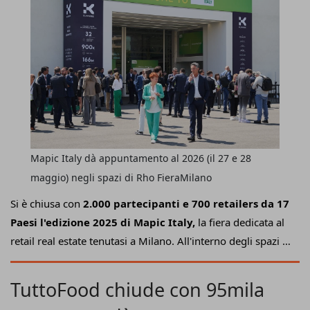
aderenti
in Italia e all'estero), istituzioni, scuole,
associazioni e rappresentanti del mondo della cultura e
dell'economia.
Mapic Italy dà appuntamento al 2026 (il 27 e 28
maggio) negli spazi di Rho FieraMilano
Si è chiusa con
2.000 partecipanti e 700 retailers da 17
Paesi l'edizione 2025 di Mapic Italy,
la fiera dedicata al
retail real estate tenutasi a Milano. All'interno degli spazi di
Superstudio Maxi (mentre
dal 2026 la fiera si sposta a
Rho,
il 27 e 28 maggio), il tema principale è stato "Creare
TuttoFood chiude con 95mila
valore per costruire la crescita", ossia la ricerca di una