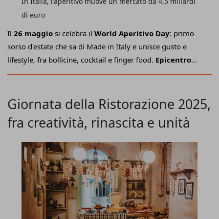
In Italia, l'aperitivo muove un mercato da 4,5 miliardi
di euro
Il
26 maggio
si celebra il
World Aperitivo Day
: primo
sorso d'estate che sa di Made in Italy e unisce gusto e
lifestyle, fra bollicine, cocktail e finger food.
Epicentro
delle celebrazioni è la città di Milano
dove
MWW
Group
, grazie a un'intuizione del presidente
Federico
Gordini
(ideatore anche di Aperitivo Festival e Milano
Giornata della Ristorazione 2025,
Wine Week), ha organizzato un
palinsesto di eventi
che,
fra creatività, rinascita e unità
da quattro anni a questa parte, fa da apripista alla bella
stagione e unisce generazioni e culture nei luoghi singolo
dell'aperitivo.