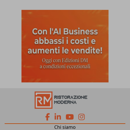
fa
fa
fab
fab
Chi siamo