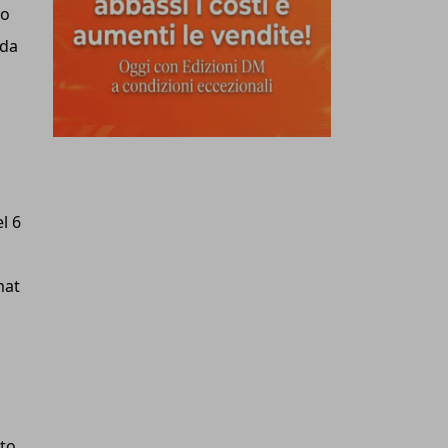
no
 da
l 6
mat
ato