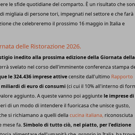
ere le sfide quotidiane del comparto. È un risultato che so
 di migliaia di persone tori, impegnati nel settore e che farà
azione che celebreremo il prossimo 16 maggio in Italia e
ornata delle Ristorazione 2026.
stigio inedito alla prossima edizione della Giornata della
rrà svelato nel corso dell'imminente conferenza stampa de
e le 324.436 imprese attive
censite dall'ultimo
Rapporto
miliardi di euro di consumi
(ci cui il 10% all'interno di for
i valore aggiunto. A queste vanno poi aggiunte
le imprese di
ieri di un modo di intendere il fuoricasa che unisce gusto,
 che si richiamano a quelli della
cucina italiana,
riconosciuta
e mese fa.
Simbolo di tutto ciò, nel piatto, per l'edizione
storia alimentare dell'umanità che, proprio in Italia, ha trov