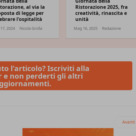
ornata della
Giornata della
torazione, al via la
Ristorazione 2025, fra
posta di legge per
creatività, rinascita e
ebrare l'ospitalità
unità
17, 2024
Nicola Grolla
Mag 16, 2025
Redazione
to l'articolo? Iscriviti alla
 e non perderti gli altri
ggiornamenti.
cco i temi al centro del vending
Artico
Avanti