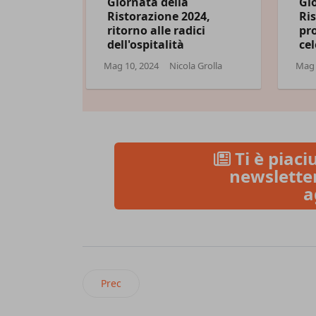
Giornata della
Gi
Ristorazione 2024,
Ris
ritorno alle radici
pro
dell'ospitalità
cel
Mag 10, 2024
Nicola Grolla
Mag 
Ti è piaciu
newsletter
a
Articolo precedente: Venditalia 2026 al via: e
Prec