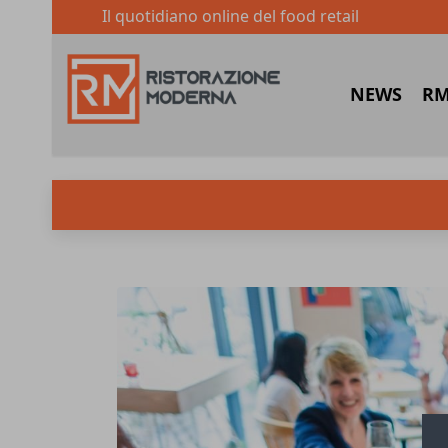
Il quotidiano online del food retail
NEWS
RM