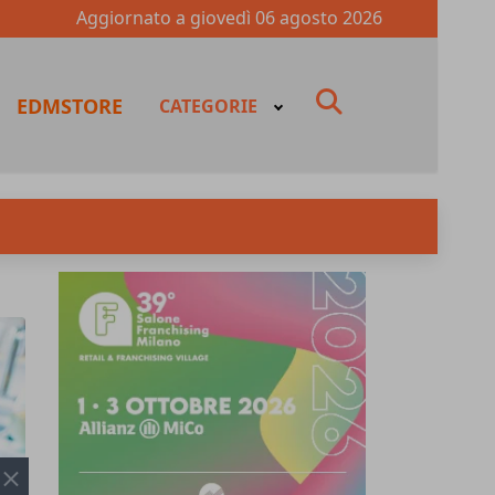
Aggiornato a
giovedì 06 agosto 2026
fas
EDMSTORE
CATEGORIE
fa-
search