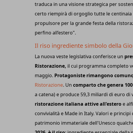
traduca in una visione strategica per sosten
certo riempirà di orgoglio tutte le centinaia
propulsore per la grande festa della ristor
perfino all’estero".
Il riso ingrediente simbolo della Gi
La nuova veste legislativa conferisce un
pre
Ristorazione,
il cui programma completo ve
maggio.
Protagoniste rimangono comunqu
Ristorazione
. Un
comparto che genera 100 
a catena) e produce 59,3 miliardi di euro d
ristorazione italiana attive all'estero
e alf
convivialità e Made in Italy. Valori e principi
patrimonio immateriale dell'Unesco qualch
2026, è il riso
: ingrediente essenziale della 