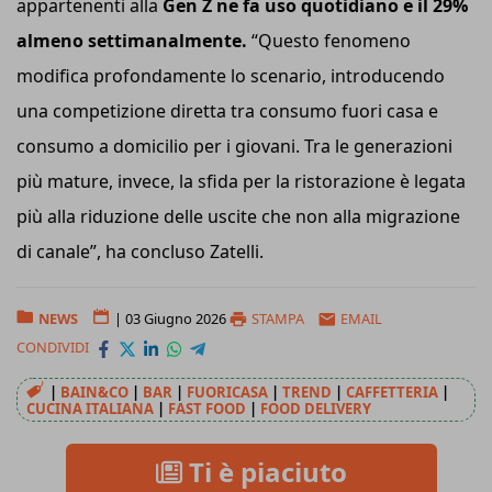
appartenenti alla
Gen Z ne fa uso quotidiano e il 29%
almeno settimanalmente.
“Questo fenomeno
modifica profondamente lo scenario, introducendo
una competizione diretta tra consumo fuori casa e
consumo a domicilio per i giovani. Tra le generazioni
più mature, invece, la sfida per la ristorazione è legata
più alla riduzione delle uscite che non alla migrazione
di canale”, ha concluso Zatelli.
NEWS
|
03 Giugno 2026
STAMPA
EMAIL
CONDIVIDI
|
BAIN&CO
|
BAR
|
FUORICASA
|
TREND
|
CAFFETTERIA
|
CUCINA ITALIANA
|
FAST FOOD
|
FOOD DELIVERY
Ti è piaciuto