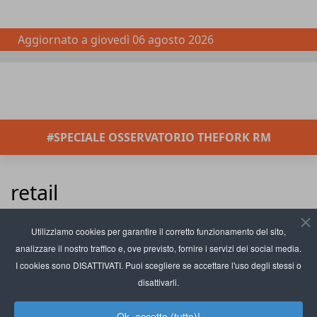
Aggiornato a
giovedì 06 agosto 2026
#SPECIALE OSSERVATORIO THEFORK RM
retail
Inserisci parte del titolo
Filtro
Pulisci
Utilizziamo cookies per garantire il corretto funzionamento del sito,
analizzare il nostro traffico e, ove previsto, fornire i servizi dei social media.
Visualizza #
L'Aeroporto di Torino
I cookies sono DISATTIVATI. Puoi scegliere se accettare l'uso degli stessi o
rinnova l'offerta food retail
disattivarli.
con Eataly
Ok, accetto (tutto)!