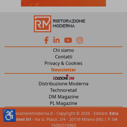
fa
fa
fab
fab
Chi siamo
fa-
fa-
fa-
fa-
Contatti
Privacy & Cookies
facebook
linkedin
youtube
instagram
Newsletter
Distribuzione Moderna
Technoretail
DM Magazine
PL Magazine
♿
ristorazionemoderna.it - Copyright © 2026 - Editore:
Edra
Edizioni Srl
- Via G. Piazzi, 2/4 - 20159 Milano (MI) | P. IVA
14392510963