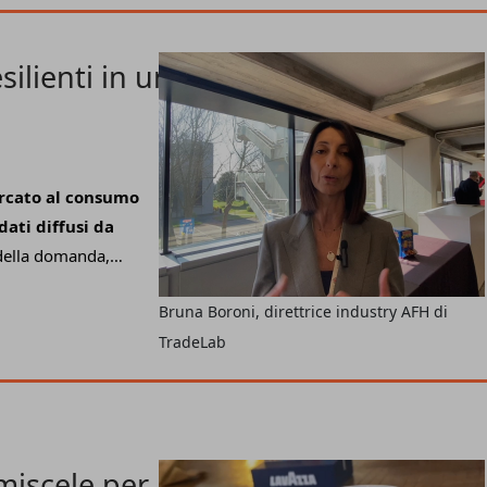
i offrire ai nostri
2024 siamo
 riscontrando
nei
silienti in un
 il futuro del
re gli 80-100
cato al consumo
dati diffusi da
 della domanda,
on mancano le
Bruna Boroni, direttrice industry AFH di
oduttori alle
TradeLab
ice.
A raccontare
RM
ci ha pensato
adeLab
: "Nel 2024,
sa ha mostrato
ite.
In particolare è
 miscele per