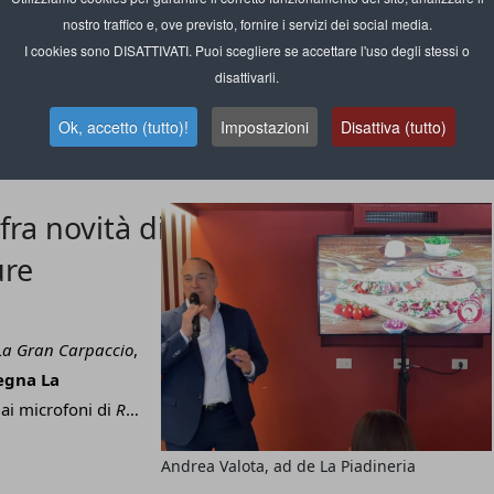
 del suo
nostro traffico e, ove previsto, fornire i servizi dei social media.
i Siena, per
I cookies sono DISATTIVATI. Puoi scegliere se accettare l'uso degli stessi o
bicchieri
e
disattivarli.
oro superiore
,
Roberto Pierucci, ceo di RCR Cristalleria
ui si aggiungono 200
Ok, accetto (tutto)!
Impostazioni
Disattiva (tutto)
tti ogni anno sono
i Rcr Cristalleria
raggiunto i
50
fra novità di
mercato estero,
ure
Negli ultimi anni
 casa, con un
y. E proprio di
La Gran Carpaccio
,
 ci ha parlato il
ceo
segna La
ai microfoni di
RM
 del gruppo
Andrea Valota, ad de La Piadineria
u una innovazione