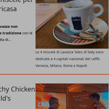
una maggiore
ricasa
e tengono le aree del
rformare meglio
eglio alle nuove
vazza non
azione di fascia
a tradizione
con le
atta di
a
, a testimonianza di
Le 4 miscele di Lavazza Tales of Italy sono
afferma
Igor Nuzzi
,
dedicate a 4 capitali nazionali del caffè:
 Lavazza ai
i
queste referenze
Venezia, Milano, Roma e Napoli
 consumatori
alla
 appagante ed
dotto di qualità,
chy Chicken,
re le nostre
ld's
 fuoricasa».