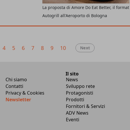
esente all’interno
La proposta di Amore Do Eat Better, il format
e e sulle autostrade
Autogrill all'Aeroporto di Bologna
Ovest e Po
gnese è la prima
pt rappresenta
more
caratterizzata
o e da un’offerta di
4
5
6
7
8
9
10
Next
ordering. Ne abbiamo
aly f&b di Avolta.
Il sito
Chi siamo
News
Contatti
Sviluppo rete
Privacy & Cookies
Protagonisti
Newsletter
Prodotti
Fornitori & Servizi
ADV News
Eventi