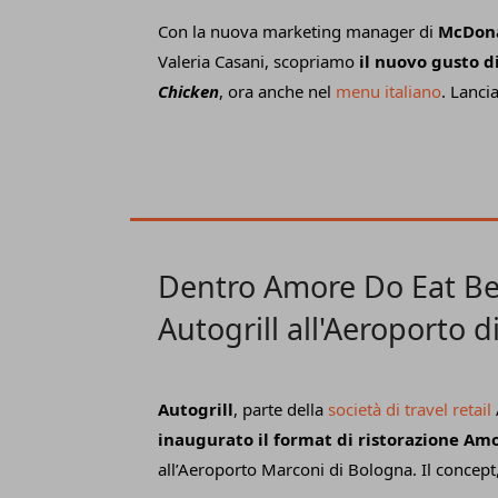
Con la nuova marketing manager di
McDona
Valeria Casani, scopriamo
il nuovo gusto d
Chicken
, ora anche nel
menu italiano
. Lanci
referenza si rivolge a un pubblico trasversale
pausa di benessere gastronomico e non solo
brand hanno ribbattezzato "Crunchy Zone".
panino
, un
succoso filetto intero di pollo
panatura dalla croccantezza esagerata; s
insalata e pomodoro.
Una ricetta ricca di 
Dentro Amore Do Eat Bet
le ultime tendenze alimentari che hanno elet
Autogrill all'Aeroporto 
proteina principe
anche nel segmento fast
Autogrill
, parte della
società di travel retail
inaugurato il format di ristorazione Am
all’Aeroporto Marconi di Bologna. Il concept