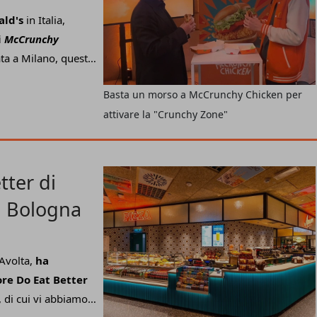
ld's
in Italia,
i
McCrunchy
ata a Milano, questa
 alla ricerca di una
Basta un morso a McCrunchy Chicken per
. Quella che dal
attivare la "Crunchy Zone"
Nel
 avvolto in una
alsa allo yogurt,
sapore e in linea con
ter di
to il
pollo come
di Bologna
 food.
Avolta,
ha
ore Do Eat Better
, di cui vi abbiamo