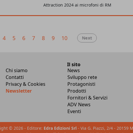
Attraction 2024 ai microfoni di RM
 in vetrina
;
Serena Wines
,
4
5
6
7
8
9
10
Next
Il sito
Chi siamo
News
Contatti
Sviluppo rete
Privacy & Cookies
Protagonisti
Newsletter
Prodotti
Fornitori & Servizi
ADV News
Eventi
ight © 2026 - Editore:
Edra Edizioni Srl
- Via G. Piazzi, 2/4 - 20159 