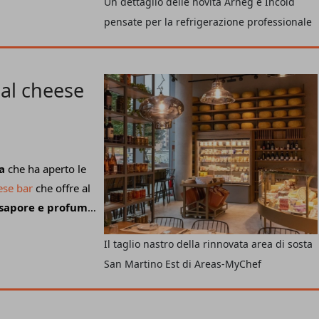
Un dettaglio delle novità Arneg e Incold
 provenienti da tutto
otto?
pensate per la refrigerazione professionale
Di Marco
, export
re tutte le
o verticale con
echnical engineering
 al cheese
to per l’azienda sia
arlo Degli Esposti
,
lla scoperta delle
el gruppo.
Camilla
a
che ha aperto le
d, infine, ha
ese bar
che offre al
elli e porte
 sapore e profumo
per l’edizione
ente accogliente
e
Il taglio nastro della rinnovata area di sosta
o e contemporaneo e
San Martino Est di Areas-MyChef
 vista visivo, la
lato con
Antonio
inaugurazione.