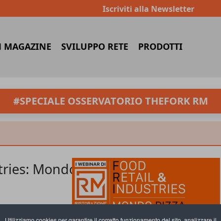
Iscriviti alla Newsletter
 MAGAZINE
SVILUPPO RETE
PRODOTTI
#SPECIALE OSSERVATORIO THEFORK RM
stries: Mondo
Utilizziamo cookies per garantire il corretto funzionamento del sito, analizzare il