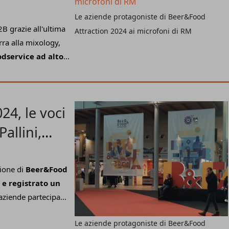
are i prezzi che
Le aziende protagoniste di Beer&Food
a affermato l'ad
2B grazie all'ultima
Attraction 2024 ai microfoni di RM
il taglio nastro.
irra alla mixology,
dservice ad alto
 è stato il
tto
. A partire da
talogo
le etichette
24, le voci
rrarelle
sempre più
positivo feedback
allini,
o fa;
Surgital
i
, linea di
i.
zione di
Beer&Food
 e registrato un
aziende partecipanti
 fuoricasa
. Fra
Le aziende protagoniste di Beer&Food
primo sparkling tea