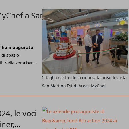
MyChef a San
 ha inaugurato
 di spazio
l. Nella zona bar
ceria dolce e salata
Il taglio nastro della rinnovata area di sosta
ni
, la pizzeria
San Martino Est di Areas-MyChef
lla zona
,
Fratelli Desideri,
accia profili molto
sta deve essere
24, le voci
ma, oltre a un
iner,
ienza