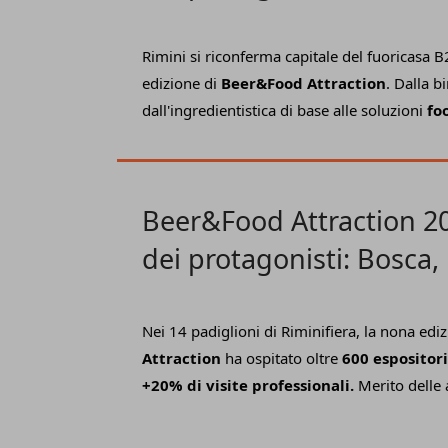
gastronomica
Ferrarelle, Surgital
. Solo così possiamo giustific
crescono in tutto il canale in concessione", h
Rimini si riconferma capitale del fuoricasa B
dell'
operatore travel,
Sergio Castelli,
durante 
edizione di
Beer&Food Attraction
. Dalla b
dall'ingredientistica di base alle soluzioni
foo
contenuto di servizio
, l'appuntamento 2024
palcoscenico di
numerose novità di prodo
Warsteiner
Italia che introduce nel suo ca
Beer&Food Attraction 20
Rye River
e la birra in versione alcol free;
Fe
attenta ai consumi Horeca come dimostra il 
dei protagonisti: Bosca, P
ricevuto dalle bibite gassate lanciate un ann
Serena Wines
impegnata nella presentazione di
Fiordiprim
monoporzioni surgelate
altamente funzional
Nei 14 padiglioni di Riminifiera, la nona edi
Attraction
ha ospitato oltre
600 espositori
+20% di visite professionali.
Merito delle 
e delle loro novità dedicate al
comparto del
queste:
Bosca
che ha presentato
Glamtì
, il 