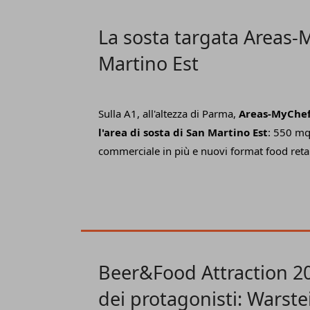
La sosta targata Areas-
Martino Est
Sulla A1, all'altezza di Parma,
Areas-MyChef
l'area di sosta di San Martino Est
: 550 mq
commerciale in più e nuovi format food retai
spiccano la caffetteria firmata
Illy
e la pastic
del pluripremiato maestro
Roberto Rinaldi
PizzaFlor
e la caffetteria premium
Kikki
. Ne
denominata "food park", i brand
Stortellini
Apollo e Insaluteria
. "Il cliente travel abbr
diversi: dal turista al camionista. E la propo
Beer&Food Attraction 20
altrettanto varia, oltre che di qualità. Insom
dei protagonisti: Warste
servizio
dobbiamo offrire anche un'esper