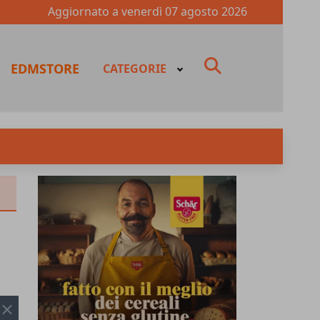
Aggiornato a
venerdì 07 agosto 2026
fas
EDMSTORE
CATEGORIE
fa-
search