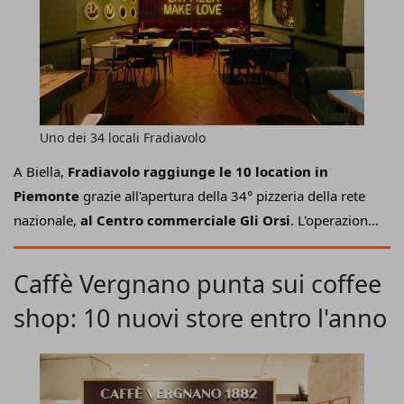
Uno dei 34 locali Fradiavolo
A Biella,
Fradiavolo raggiunge le 10 location in
Piemonte
grazie all'apertura della 34° pizzeria della rete
nazionale,
al Centro commerciale Gli Orsi
. L'operazione
si inserisce all'interno di un piano di sviluppo globale che
ha portato l'insegna a essere presente anche in Usa e
Caffè Vergnano punta sui coffee
Francia rafforzando un percorso di crescita avviato nel
shop: 10 nuovi store entro l'anno
2018 (con l'acquisizione da parte di Mauro D'Errico e
Gianluca Lotta) e che, nel 2024, ha visto l'ingresso del
fondo Alto Partners nella compagine sociale come socio di
maggoranza.