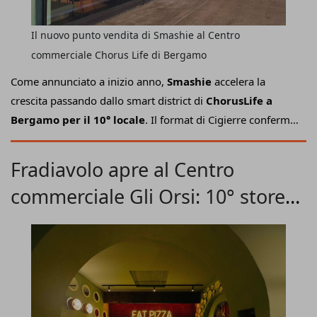
Il nuovo punto vendita di Smashie al Centro
commerciale Chorus Life di Bergamo
Come annunciato a inizio anno,
Smashie
accelera la
crescita passando dallo smart district di
ChorusLife a
Bergamo per il 10° locale
. Il format di Cigierre conferma
così il piano di espansione dell'insegna dedicata allo
smash burger American style
che
Fradiavolo apre al Centro
prevede l’inaugurazione di oltre quindici nuovi punti
commerciale Gli Orsi: 10° store
vendita distribuiti in modo strategico nei principali
shopping center e nei principali centri urbani italiani.
in Piemonte