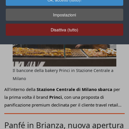
Impostazioni
Disattiva (tutto)
Il bancone della bakery Princi in Stazione Centrale a
Milano
All'interno della
Stazione Centrale di Milano sbarca
per
la prima volta il brand
Princi
, con una proposta di
panificazione premium declinata per il cliente travel retail.
Grazie all'accordo strategico con
Grandi Stazioni Retail
,
l'insegna meneghina
attiva da metà anni '80
"torna a
Panfé in Brianza, nuova apertura
casa"
e apre le porte di un locale all'interno del
nuovo