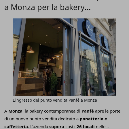
a Monza per la bakery
Piano Binari
(fronte binario 4). Un progetto ambizioso
che trasforma l'attesa del viaggio in un'esperienza di gusto
contemporanea
senza compromessi, portando l'eccellenza artigianale nel
più importante hub di mobilità della città.
L'ingresso del punto vendita Panfé a Monza
A
Monza
, la bakery contemporanea di
Panfé
apre le porte
di un nuovo punto vendita dedicato a
panetteria e
caffetteria.
L'azienda
supera
così i
26 locali
nelle