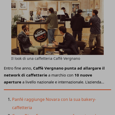
Il look di una caffetteria Caffè Vergnano
Entro fine anno,
Caffè Vergnano punta ad allargare il
network di caffetterie
a marchio con
10 nuove
aperture
a livello nazionale e internazionale. L'azienda
accelera dunque il proprio piano di espansione con
l'obiettivo di portare la cultura dell'espresso italiano nel
Panfé raggiunge Novara con la sua bakery-
mondo confermando un
posizionamento premium
che
caffetteria
verrà introdotto anche nei punti vendita già esistenti grazie