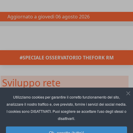
Aggiornato a
giovedì 06 agosto 2026
#SPECIALE OSSERVATORIO THEFORK RM
Sviluppo rete
Princi, l'arte della panificazione
Utilizziamo cookies per garantire il corretto funzionamento del sito,
analizzare il nostro traffico e, ove previsto, fornire i servizi dei social media.
entra in Stazione Centrale a
I cookies sono DISATTIVATI. Puoi scegliere se accettare l'uso degli stessi o
Milano
disattivarli.
Ok, accetto (tutto)!