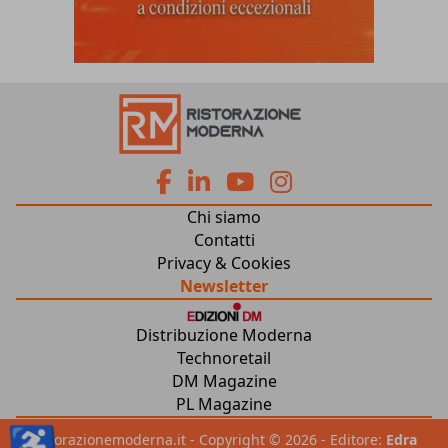
fa
fa
fab
fab
Chi siamo
fa-
fa-
fa-
fa-
Contatti
Privacy & Cookies
facebook
linkedin
youtube
instagram
Newsletter
Distribuzione Moderna
Technoretail
DM Magazine
PL Magazine
♿
ristorazionemoderna.it - Copyright © 2026 - Editore:
Edra