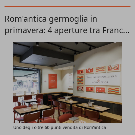
principali città del Nord Italia graze a un'offerta che unisce
artigianalità e standardizzaione di alta qualità. L'operazione
Rom'antica germoglia in
arriva a pochi giorni dall'ultima apertura a Novara.
primavera: 4 aperture tra Francia
e Italia
Uno degli oltre 60 punti vendita di Rom'antica