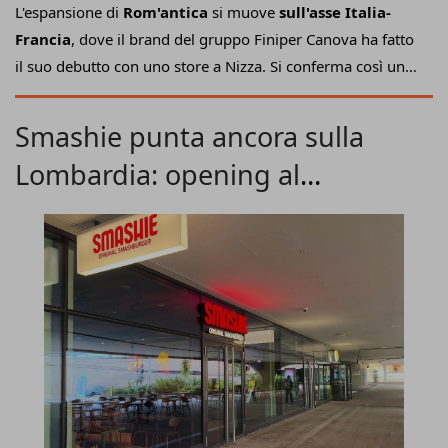
L'espansione di
Rom'antica
si muove
sull'asse Italia-
Francia
, dove il brand del gruppo Finiper Canova ha fatto
il suo debutto con uno store a Nizza. Si conferma così un
percorso di crescita che spinge l'acceleratore sul
franchising e sul gusto della pizza alla romana in teglia,
Smashie punta ancora sulla
ampliando ulteriormente un
network food retail che
Lombardia: opening al
ormai supera i 60 punti vendita totali.
ChorusLife