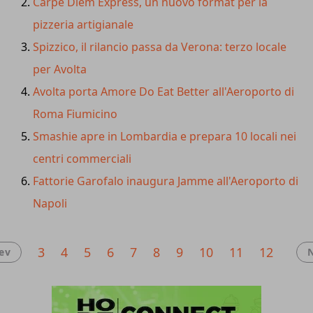
Carpe Diem Express, un nuovo format per la
a mirati interventi di restyling e ampliamento.
pizzeria artigianale
Spizzico, il rilancio passa da Verona: terzo locale
per Avolta
Avolta porta Amore Do Eat Better all'Aeroporto di
Roma Fiumicino
Smashie apre in Lombardia e prepara 10 locali nei
centri commerciali
Fattorie Garofalo inaugura Jamme all'Aeroporto di
Napoli
3
4
5
6
7
8
9
10
11
12
ev